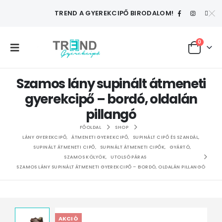
TREND A GYEREKCIPŐ BIRODALOM!
0
Szamos lány supinált átmeneti
gyerekcipő – bordó, oldalán
pillangó
FŐOLDAL
SHOP
LÁNY GYEREKCIPŐ
,
ÁTMENETI GYEREKCIPŐ
,
SUPINÁLT CIPŐ ÉS SZANDÁL
,
SUPINÁLT ÁTMENETI CIPŐ
,
SUPINÁLT ÁTMENETI CIPŐK
,
GYÁRTÓ
,
SZAMOS KÖLYÖK
,
UTOLSÓ PÁRAS
SZAMOS LÁNY SUPINÁLT ÁTMENETI GYEREKCIPŐ – BORDÓ, OLDALÁN PILLANGÓ
AKCIÓ