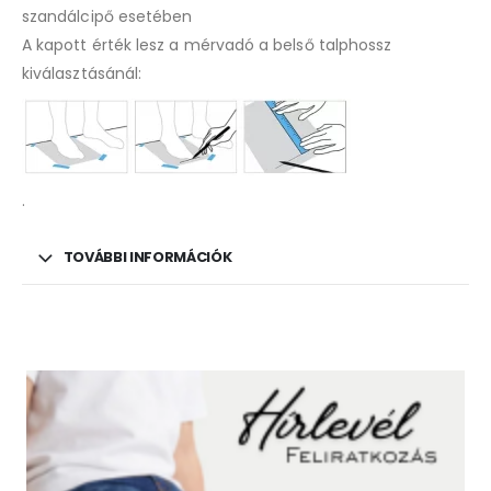
szandálcipő esetében
A kapott érték lesz a mérvadó a belső talphossz
kiválasztásánál:
.
TOVÁBBI INFORMÁCIÓK