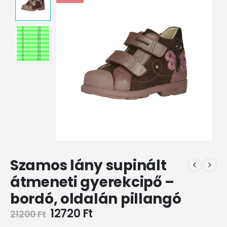
Szamos lány supinált
átmeneti gyerekcipő –
bordó, oldalán pillangó
12720
Ft
21200
Ft