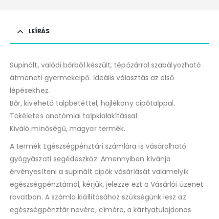
LEÍRÁS
Supinált, valódi bőrből készült, tépőzárral szabályozható
átmeneti gyermekcipő. Ideális választás az első
lépésekhez.
Bőr, kivehető talpbetéttel, hajlékony cipőtalppal.
Tökéletes anatómiai talpkialakítással.
Kiváló minőségű, magyar termék.
A termék Egészségpénztári számlára is vásárolható
gyógyászati segédeszköz. Amennyiben kívánja
érvényesíteni a supinált cipők vásárlását valamelyik
egészségpénztárnál, kérjük, jelezze ezt a Vásárlói üzenet
rovatban. A számla kiállításához szükségünk lesz az
egészségpénztár nevére, címére, a kártyatulajdonos