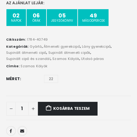
AZ AJÁNLAT LEJÁR:
02
06
05
48
NAPOK
ÓRÁK
JEGYZŐKÖNYV
MÁSODPERCEK
Cikkszám:
1784-40749
Kategóriák:
Gyártó
,
Átmeneti gyerekcipő
,
Lány gyerekcipő
,
Supinált átmeneti cipő
,
Supinált átmeneti cipők
,
Supinált cipő és szandál
,
Szamos Kölyök
,
Utolsó páras
Címke:
Szamos Kölyök
MÉRET
22
KOSÁRBA TESZEM