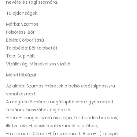
nevére és tagi számára.
Tulajdonságok:
Márka: Szamos
Felsőrész: Bőr
Bélés: Bőrborítású
Talpbélés: Bőr talpbetét
Talp: Supinált
Vízállóság: Mérsékelten vízálló
Mérettáblázat:
Az alábbi Szamos méretek a belső cipőtalphosszra
vonatkoznak!
A megfelelő méret megállapításához gyermeked
talpának hosszához adj hozzá:
– 1cm-t magas szárú őszi cipő, téli bundás bakancs,
illetve ovis-bölcsis benti szandál esetében;
– minimum 0.5 cm-t (maximum 0.8 cm-t ) félcipő,