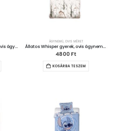
ÁGYNEMŰ
,
OVIS MÉRET
Dinoszaurusz Pastel gyerek, ovis ágyneműhuzat 100×135 cm, 40×60 cm
Állatos Whisper gyerek, ovis ágyneműhuzat 100×135cm, 40×60 cm
4800
Ft
KOSÁRBA TESZEM