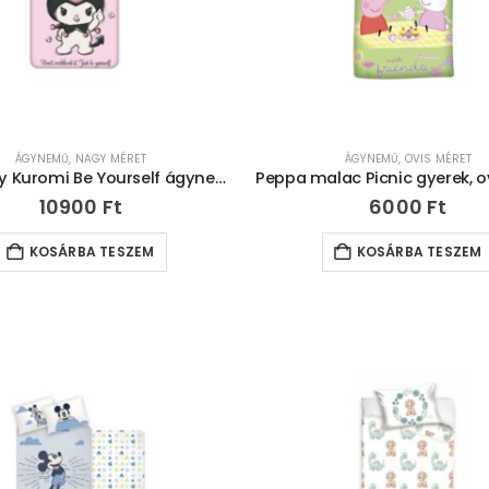
ÁGYNEMŰ
,
NAGY MÉRET
ÁGYNEMŰ
,
OVIS MÉRET
Hello Kitty Kuromi Be Yourself ágyneműhuzat 140×200cm, 70×90 cm
10900
Ft
6000
Ft
KOSÁRBA TESZEM
KOSÁRBA TESZEM