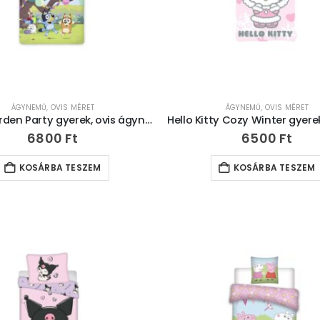
ÁGYNEMŰ
,
OVIS MÉRET
ÁGYNEMŰ
,
OVIS MÉRET
Bluey Garden Party gyerek, ovis ágyneműhuzat 100×135cm, 40×60 cm
6800
Ft
6500
Ft
KOSÁRBA TESZEM
KOSÁRBA TESZEM