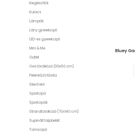
Kiegészítők
Kulacs
Lámpák
Lány gyerekcipő
LED-es gyerekcipő
Mini & Me
Outlet
Ovis törölköző (30x50 cm)
Pelenkázó táska
Skechers
Sportcipő
Sportcipők
Strandtörölköző (70x140 cm)
Supinált talpbetét
Tornacipő