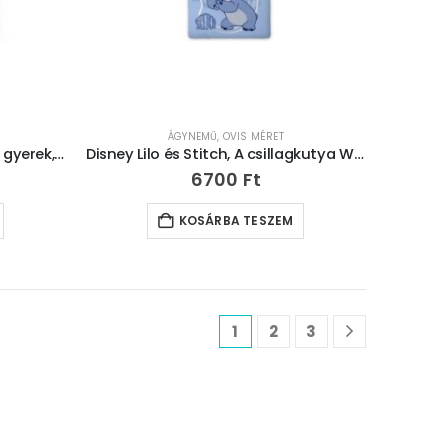
ÁGYNEMŰ
,
OVIS MÉRET
Disney Az Oroszlánkirály Roar gyerek, ovis ágyneműhuzat 100×135cm, 40×60 cm
Disney Lilo és Stitch, A csillagkutya Whirlwind gyerek, ovis ágyneműhuzat 100×135 cm, 40×60 cm
6700
Ft
KOSÁRBA TESZEM
1
2
3