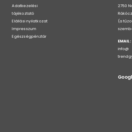
Adatkezelési
2750 N
tájékoztató
Rákóczi
Elállási nyilatkozat
(a tűz
Impresszum
szemb
Egészségpénztár
EMAIL:
info@
trendg
Googl