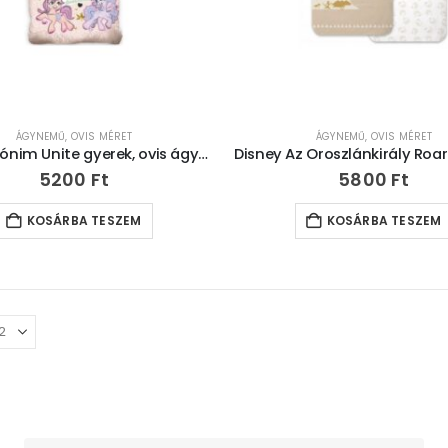
ÁGYNEMŰ
,
OVIS MÉRET
ÁGYNEMŰ
,
OVIS MÉRET
Én kicsi pónim Unite gyerek, ovis ágyneműhuzat 100×135cm, 40×60 cm
5200
Ft
5800
Ft
KOSÁRBA TESZEM
KOSÁRBA TESZEM