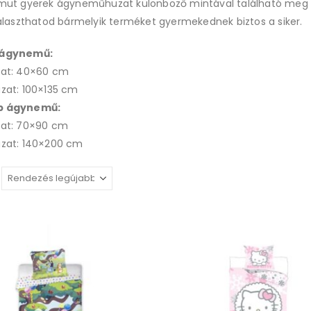
mut gyerek ágyneműhuzat különböző mintával található meg k
választhatod bármelyik terméket gyermekednek biztos a siker.
 ágynemű:
at: 40×60 cm
zat: 100×135 cm
b ágynemű:
at: 70×90 cm
zat: 140×200 cm