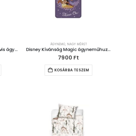
ÁGYNEMŰ
,
NAGY MÉRET
Peppa malac Picnic gyerek, ovis ágyneműhuzat 100×135cm, 40×60 cm
Disney Kívánság Magic ágyneműhuzat 140×200cm, 70×90 cm
7900
Ft
KOSÁRBA TESZEM