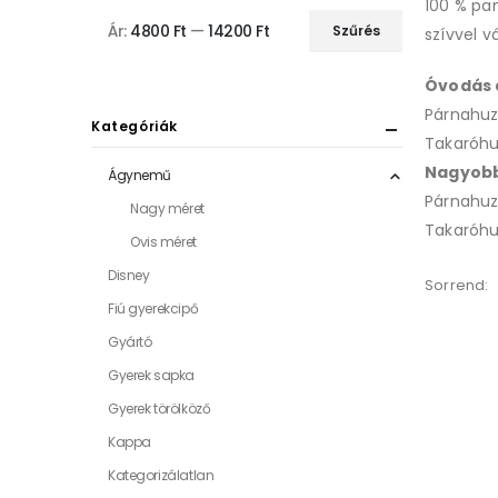
100 % pa
Ár:
4800 Ft
—
14200 Ft
Szűrés
szívvel 
Óvodás
Párnahuz
Kategóriák
Takaróhu
Nagyob
Ágynemű
Párnahuz
Nagy méret
Takaróhu
Ovis méret
Disney
Sorrend:
Fiú gyerekcipő
Gyártó
Gyerek sapka
Gyerek törölköző
Kappa
Kategorizálatlan