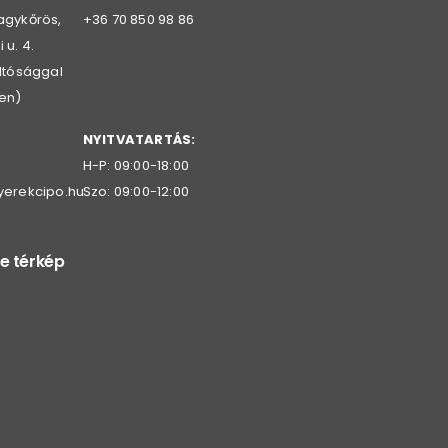
agykőrös,
+36 70 850 98 86
 u. 4.
oltósággal
en)
NYITVATARTÁS:
H-P: 09:00-18:00
yerekcipo.hu
Szo: 09:00-12:00
e térkép