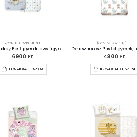
ÁGYNEMŰ
,
OVIS MÉRET
ÁGYNEMŰ
,
OVIS MÉRET
Disney Mickey Best gyerek, ovis ágyneműhuzat 100×135 cm, 40×60 cm
6900
Ft
4800
Ft
KOSÁRBA TESZEM
KOSÁRBA TESZEM