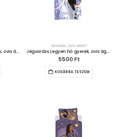
ÁGYNEMŰ
,
OVIS MÉRET
Hello Kitty Cozy Winter gyerek, ovis ágyneműhuzat 100×135cm, 40×60 cm
Jégvarázs Legyen hó gyerek, ovis ágyneműhuzat 100×135cm, 40×60 cm
5500
Ft
KOSÁRBA TESZEM