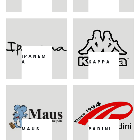
18
TERMÉK
195
TERMÉK
IPANEM
A
KAPPA
23
TERMÉK
3
TERMÉK
MAUS
PADINI
9
TERMÉK
1
TERMÉK