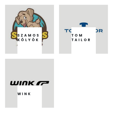
SZAMOS
TOM
KÖLYÖK
TAILOR
71
TERMÉK
1
TERMÉK
WINK
9
TERMÉK