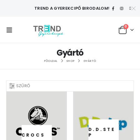
TREND A GYEREKCIPŐ BIRODALOM!
0
Gyártó
FŐOLDAL
SHOP
GYÁRTÓ
SZŰRŐ
D.D.STE
CROCS
P