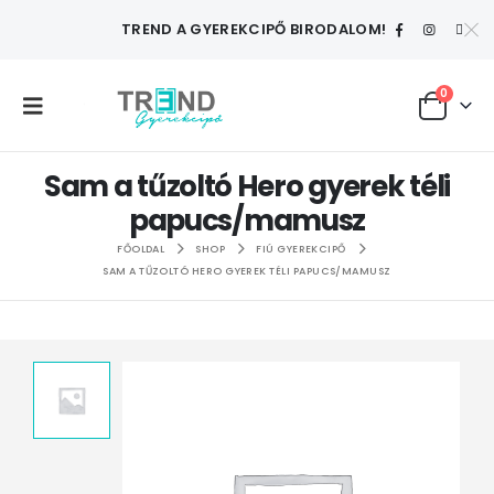
TREND A GYEREKCIPŐ BIRODALOM!
0
Sam a tűzoltó Hero gyerek téli
papucs/mamusz
FŐOLDAL
SHOP
FIÚ GYEREKCIPŐ
SAM A TŰZOLTÓ HERO GYEREK TÉLI PAPUCS/MAMUSZ