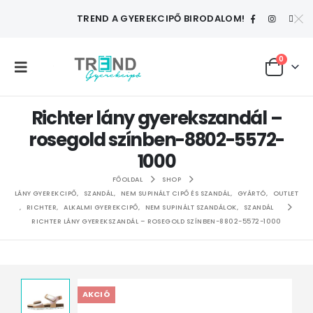
TREND A GYEREKCIPŐ BIRODALOM!
0
Richter lány gyerekszandál –
rosegold színben-8802-5572-
1000
FŐOLDAL
SHOP
LÁNY GYEREKCIPŐ
,
SZANDÁL
,
NEM SUPINÁLT CIPŐ ÉS SZANDÁL
,
GYÁRTÓ
,
OUTLET
,
RICHTER
,
ALKALMI GYEREKCIPŐ
,
NEM SUPINÁLT SZANDÁLOK
,
SZANDÁL
RICHTER LÁNY GYEREKSZANDÁL – ROSEGOLD SZÍNBEN-8802-5572-1000
AKCIÓ