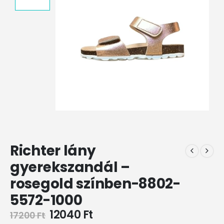
Richter lány
gyerekszandál –
rosegold színben-8802-
5572-1000
12040
Ft
17200
Ft