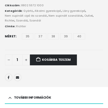
Cikkszám:
8802 5572 1000
Kategóriák:
Gyártó
,
Alkalmi gyerekcipő
,
Lány gyerekcipő
,
Nem supinált cipő és szandál
,
Nem supinált szandálok
,
Outlet
,
Richter
,
Szandál
,
Szandál
Címke:
Richter
MÉRET
35
37
38
39
40
KOSÁRBA TESZEM
TOVÁBBI INFORMÁCIÓK