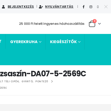
BEJELENTKEZÉS
NYILVÁNTARTÁS
|
0
25 000 Ft felett Ingyenes házhozszállítás
T
GYEREKRUHA
KIEGÉSZÍTŐK
e/rózsaszín-DA07-5-2569C
LT TÉLI CIPŐK
,
GYÁRTÓ
,
PONTE20
2569C