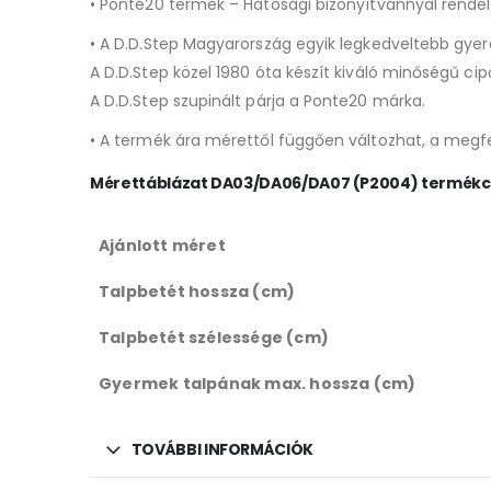
• Ponte20 termék – Hatósági bizonyítvánnyal rende
• A D.D.Step Magyarország egyik legkedveltebb gyer
A D.D.Step közel 1980 óta készít kiváló minőségű cip
A D.D.Step szupinált párja a Ponte20 márka.
• A termék ára mérettől függően változhat, a megfe
Mérettáblázat DA03/DA06/DA07 (P2004) termék
Ajánlott méret
Talpbetét hossza (cm)
Talpbetét szélessége (cm)
Gyermek talpának max. hossza (cm)
TOVÁBBI INFORMÁCIÓK