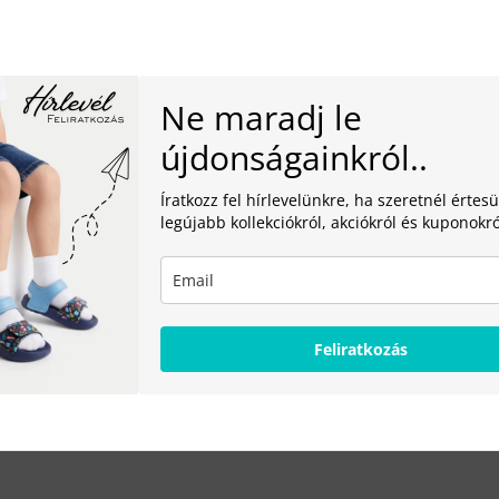
Ne maradj le
újdonságainkról..
Íratkozz fel hírlevelünkre, ha szeretnél értesü
legújabb kollekciókról, akciókról és kuponokró
Feliratkozás