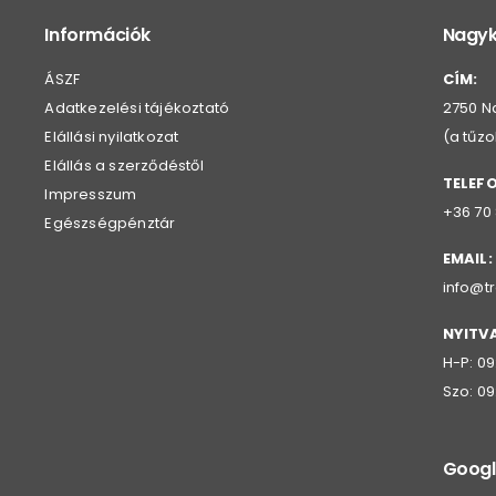
Információk
Nagyk
ÁSZF
CÍM:
Adatkezelési tájékoztató
2750 Na
Elállási nyilatkozat
(a tűz
Elállás a szerződéstől
TELEF
Impresszum
+36 70
Egészségpénztár
EMAIL:
info@t
NYITV
H-P: 09
Szo: 09
Googl