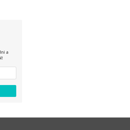
lni a
l!