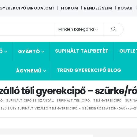
 GYEREKCIPŐ BIRODALOM!
FIÓKOM
RENDELÉSEIM
KOSÁR
|
Minden kategória
SUPINÁLT TALPBETÉT
OUTLE
Ő
GYÁRTÓ
TREND GYEREKCIPŐ BLOG
ÁGYNEMŰ
ízálló téli gyerekcipő – szürk
PŐ
,
SUPINÁLT CIPŐ ÉS SZANDÁL
,
SUPINÁLT TÉLI CIPŐ
,
TÉLI GYEREKCIPŐ
,
SUPINÁ
E20 LÁNY SUPINÁLT VÍZÁLLÓ TÉLI GYEREKCIPŐ – SZÜRKE/RÓZSASZÍN-DA07-5-