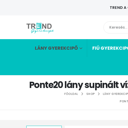
TREND A
LÁNY GYEREKCIPŐ
FIÚ GYEREKCIP
Ponte20 lány supinált v
FŐOLDAL
SHOP
LÁNY GYEREKCI
PONT