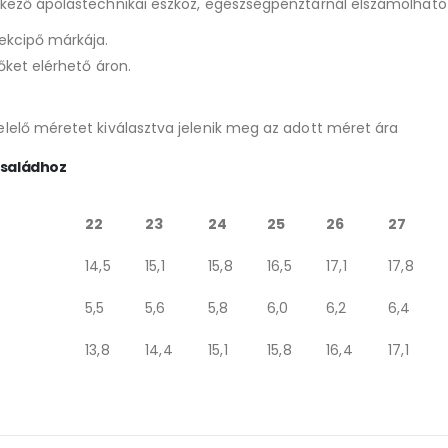
lkező ápolástechnikai eszköz, egészségpénztárnál elszámolható
ekcipő márkája.
őket elérhető áron.
lelő méretet kiválasztva jelenik meg az adott méret ára
családhoz
22
23
24
25
26
27
14,5
15,1
15,8
16,5
17,1
17,8
5,5
5,6
5,8
6,0
6,2
6,4
13,8
14,4
15,1
15,8
16,4
17,1