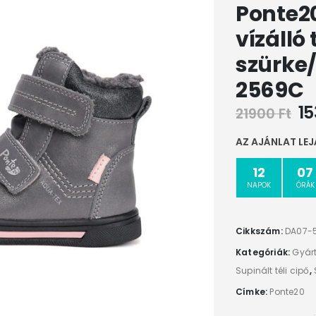
Ponte20
vízálló 
szürke
2569C
1
21900
Ft
AZ AJÁNLAT LEJ
12
07
NAPOK
ÓRÁK
Cikkszám:
DA07-
Kategóriák:
Gyár
Supinált téli cipő
,
Címke:
Ponte20