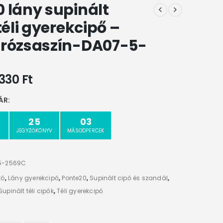
 lány supinált
téli gyerekcipő –
/rózsaszín-DA07-5-
5330
Ft
ÁR:
25
02
JEGYZŐKÖNYV
MÁSODPERCEK
5-2569C
tó
,
Lány gyerekcipő
,
Ponte20
,
Supinált cipő és szandál
,
Supinált téli cipők
,
Téli gyerekcipő