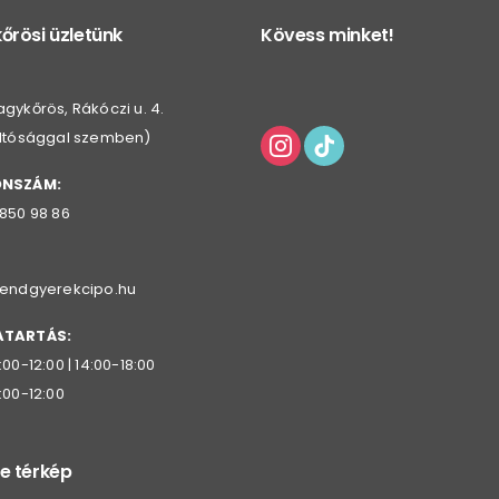
őrösi üzletünk
Kövess minket!
gykőrös, Rákóczi u. 4.
oltósággal szemben)
ONSZÁM:
 850 98 86
rendgyerekcipo.hu
ATARTÁS:
:00-12:00 | 14:00-18:00
:00-12:00
e térkép