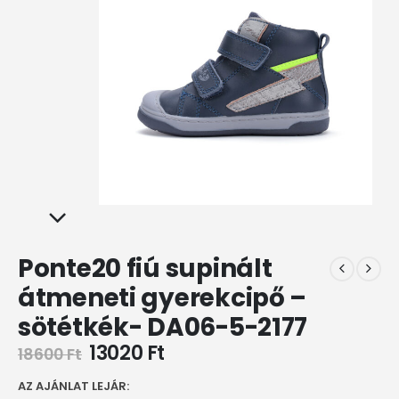
Ponte20 fiú supinált
átmeneti gyerekcipő –
sötétkék- DA06-5-2177
13020
Ft
18600
Ft
AZ AJÁNLAT LEJÁR: