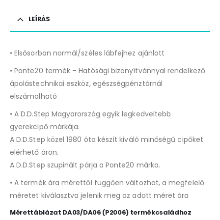
LEÍRÁS
• Elsősorban normál/széles lábfejhez ajánlott
• Ponte20 termék – Hatósági bizonyítvánnyal rendelkező
ápolástechnikai eszköz, egészségpénztárnál
elszámolható
• A D.D.Step Magyarország egyik legkedveltebb
gyerekcipő márkája.
A D.D.Step közel 1980 óta készít kiváló minőségű cipőket
elérhető áron.
A D.D.Step szupinált párja a Ponte20 márka.
• A termék ára mérettől függően változhat, a megfelelő
méretet kiválasztva jelenik meg az adott méret ára
Mérettáblázat DA03/DA06 (P2006) termékcsaládhoz