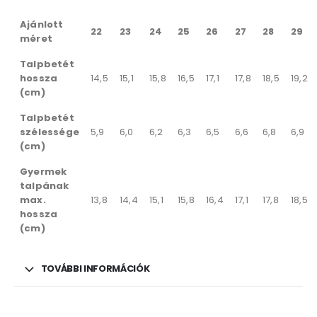
Ajánlott
22
23
24
25
26
27
28
29
méret
Talpbetét
hossza
14,5
15,1
15,8
16,5
17,1
17,8
18,5
19,2
(cm)
Talpbetét
szélessége
5,9
6,0
6,2
6,3
6,5
6,6
6,8
6,9
(cm)
Gyermek
talpának
max.
13,8
14,4
15,1
15,8
16,4
17,1
17,8
18,5
hossza
(cm)
TOVÁBBI INFORMÁCIÓK