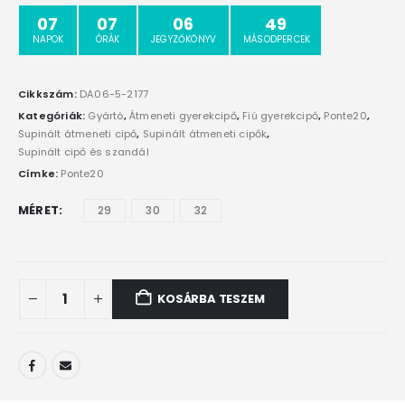
07
07
06
49
NAPOK
ÓRÁK
JEGYZŐKÖNYV
MÁSODPERCEK
Cikkszám:
DA06-5-2177
Kategóriák:
Gyártó
,
Átmeneti gyerekcipő
,
Fiú gyerekcipő
,
Ponte20
,
Supinált átmeneti cipő
,
Supinált átmeneti cipők
,
Supinált cipő és szandál
Címke:
Ponte20
MÉRET
29
30
32
KOSÁRBA TESZEM