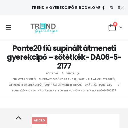
TREND A GYEREKCIPŐ BIRODALOM!
0
Ponte20 fiú supinált átmeneti
gyerekcipő – sötétkék- DA06-5-
2177
FŐOLDAL
SHOP
FIÚ GYEREKCIPŐ
,
SUPINÁLT CIPŐ ÉS SZANDÁL
,
SUPINÁLT ÁTMENETI CIPŐ
,
ÁTMENETI GYEREKCIPŐ
,
SUPINÁLT ÁTMENETI CIPŐK
,
GYÁRTÓ
,
PONTE20
PONTE20 FIÚ SUPINÁLT ÁTMENETI GYEREKCIPŐ – SÖTÉTKÉK- DA06-5-2177
AKCIÓ