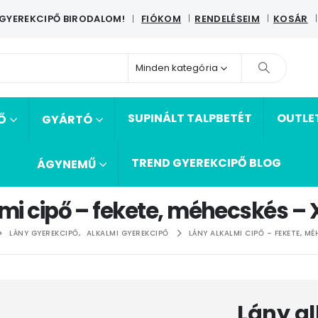
 GYEREKCIPŐ BIRODALOM!
FIÓKOM
RENDELÉSEIM
KOSÁR
|
Minden kategória
SUPINÁLT TALPBETÉT
OUTLE
Ő
GYÁRTÓ
TREND GYEREKCIPŐ BLOG
ÁGYNEMŰ
lmi cipő – fekete, méhecskés –
LÁNY GYEREKCIPŐ
,
ALKALMI GYEREKCIPŐ
LÁNY ALKALMI CIPŐ – FEKETE, M
Lány al