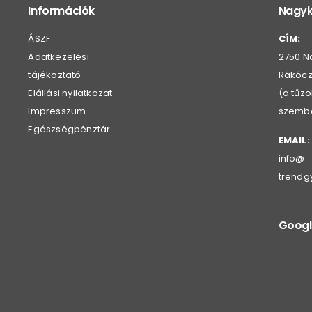
Információk
Nagyk
ÁSZF
CÍM:
Adatkezelési
2750 N
tájékoztató
Rákóczi
Elállási nyilatkozat
(a tűz
Impresszum
szemb
Egészségpénztár
EMAIL:
info@
trendg
Googl