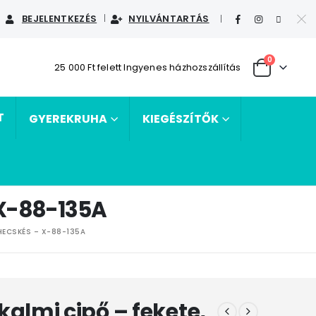
BEJELENTKEZÉS
NYILVÁNTARTÁS
|
0
25 000 Ft felett Ingyenes házhozszállítás
T
GYEREKRUHA
KIEGÉSZÍTŐK
 X-88-135A
ÉHECSKÉS – X-88-135A
kalmi cipő – fekete,