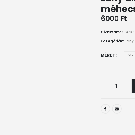
méhecs
6000
Ft
Cikkszám:
CSCK.S
Kategóriák:
Lány
MÉRET
25