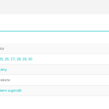
Bőr
25
,
26
,
27
,
28
,
29
,
30
Lány
fekete
Nem supinált