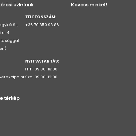
őrösi üzletünk
Kövess minket!
TELEFONSZÁM:
agykőrös,
+36 70 850 98 86
 u. 4.
oltósággal
en)
NYITVATARTÁS:
H-P: 09:00-18:00
yerekcipo.hu
Szo: 09:00-12:00
e térkép