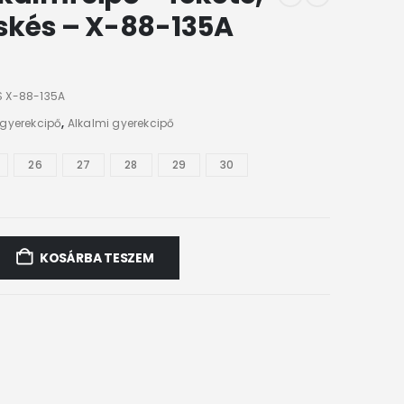
kés – X-88-135A
 X-88-135A
 gyerekcipő
,
Alkalmi gyerekcipő
26
27
28
29
30
KOSÁRBA TESZEM