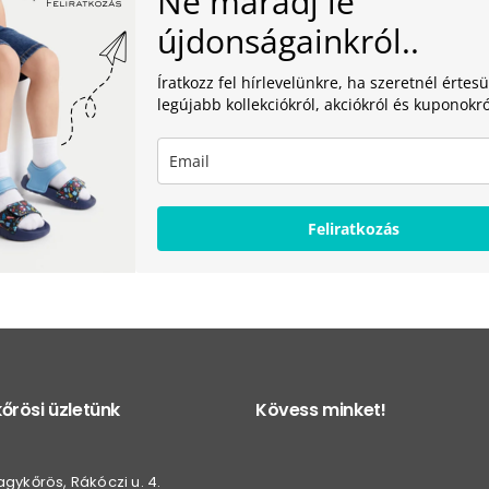
Ne maradj le
újdonságainkról..
Íratkozz fel hírlevelünkre, ha szeretnél értesü
legújabb kollekciókról, akciókról és kuponokró
Feliratkozás
őrösi üzletünk
Kövess minket!
gykőrös, Rákóczi u. 4.