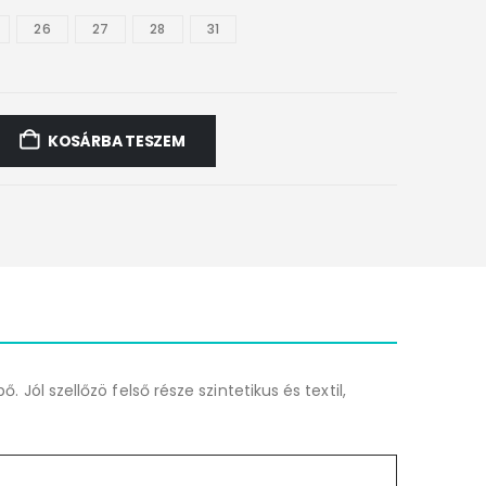
26
27
28
31
KOSÁRBA TESZEM
 Jól szellőzö felső része szintetikus és textil,