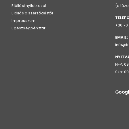
Elállási nyilatkozat
(a tűz
Elállás a szerződéstől
TELEF
Impresszum
+36 70
Egészségpénztár
EMAIL:
info@t
NYITV
H-P: 09
Szo: 09
Googl