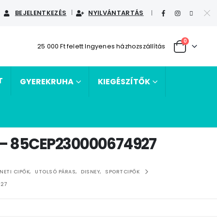
BEJELENTKEZÉS
NYILVÁNTARTÁS
|
0
25 000 Ft felett Ingyenes házhozszállítás
T
GYEREKRUHA
KIEGÉSZÍTŐK
kék – 85CEP230000674927
NETI CIPŐK
,
UTOLSÓ PÁRAS
,
DISNEY
,
SPORTCIPŐK
927