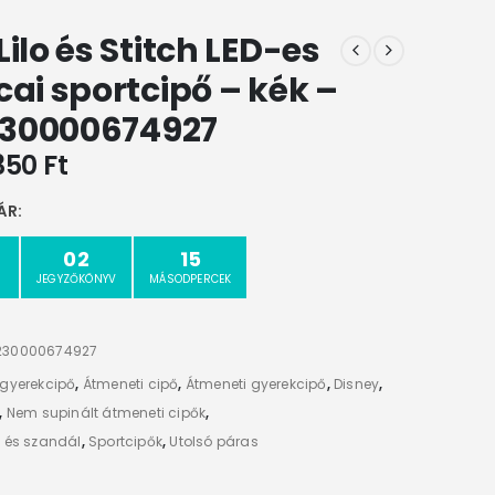
Lilo és Stitch LED-es
cai sportcipő – kék –
30000674927
350
Ft
ÁR:
02
15
JEGYZŐKÖNYV
MÁSODPERCEK
230000674927
 gyerekcipő
,
Átmeneti cipő
,
Átmeneti gyerekcipő
,
Disney
,
,
Nem supinált átmeneti cipők
,
 és szandál
,
Sportcipők
,
Utolsó páras