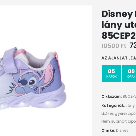
Disney 
lány ut
85CEP2
7
10500
Ft
AZ AJÁNLAT LEJ
05
09
NAPOK
ÓRÁK
Cikkszám:
85CEP
Kategóriák:
Lány
LED-es gyerekcipő
Nem supinált cipő
Címke:
Disney