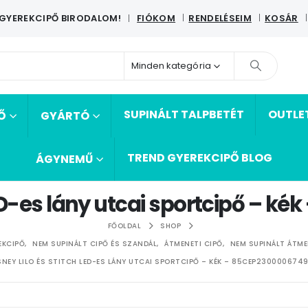
 GYEREKCIPŐ BIRODALOM!
FIÓKOM
RENDELÉSEIM
KOSÁR
|
Minden kategória
SUPINÁLT TALPBETÉT
OUTLE
Ő
GYÁRTÓ
TREND GYEREKCIPŐ BLOG
ÁGYNEMŰ
LED-es lány utcai sportcipő – 
FŐOLDAL
SHOP
EKCIPŐ
,
NEM SUPINÁLT CIPŐ ÉS SZANDÁL
,
ÁTMENETI CIPŐ
,
NEM SUPINÁLT ÁTME
SNEY LILO ÉS STITCH LED-ES LÁNY UTCAI SPORTCIPŐ – KÉK – 85CEP230000674