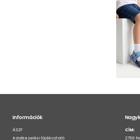
Információk
Nagyk
ÁSZF
CÍM:
Adatkezelési tájékoztató
2750 Na