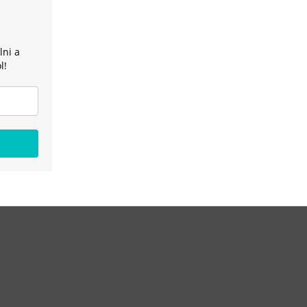
lni a
l!