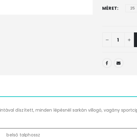
MÉRET
25
ntával díszített, minden lépésnél sarkán villogó, vagány sportcipő.
belső talphossz