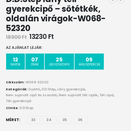
gyerekcipő – sötétkék,
oldalán virágok-W068-
52320
13230
Ft
18900
Ft
AZ AJÁNLAT LEJÁR:
12
07
25
08
NAPOK
ÓRÁK
JEGYZŐKÖNYV
MÁSODPERCEK
Cikkszám:
W068-52320
Kategóriák:
Gyártó
,
D.D.Step
,
Lány gyerekcipő
,
Nem supinált cipő és szandál
,
Nem supinált téli cipők
,
Téli cipő
,
Téli gyerekcipő
Címke:
D.D.Step
MÉRET
33
34
35
36