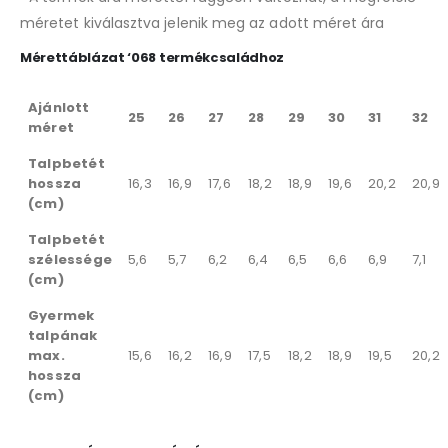
méretet kiválasztva jelenik meg az adott méret ára
Mérettáblázat ‘068 termékcsaládhoz
Ajánlott
25
26
27
28
29
30
31
32
méret
Talpbetét
hossza
16,3
16,9
17,6
18,2
18,9
19,6
20,2
20,9
(cm)
Talpbetét
szélessége
5,6
5,7
6,2
6,4
6,5
6,6
6,9
7,1
(cm)
Gyermek
talpának
max.
15,6
16,2
16,9
17,5
18,2
18,9
19,5
20,2
hossza
(cm)