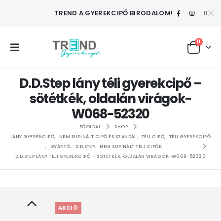
TREND A GYEREKCIPŐ BIRODALOM!
0
D.D.Step lány téli gyerekcipő –
sötétkék, oldalán virágok-
W068-52320
FŐOLDAL
SHOP
LÁNY GYEREKCIPŐ
,
NEM SUPINÁLT CIPŐ ÉS SZANDÁL
,
TÉLI CIPŐ
,
TÉLI GYEREKCIPŐ
,
GYÁRTÓ
,
D.D.STEP
,
NEM SUPINÁLT TÉLI CIPŐK
D.D.STEP LÁNY TÉLI GYEREKCIPŐ – SÖTÉTKÉK, OLDALÁN VIRÁGOK-W068-52320
AKCIÓ