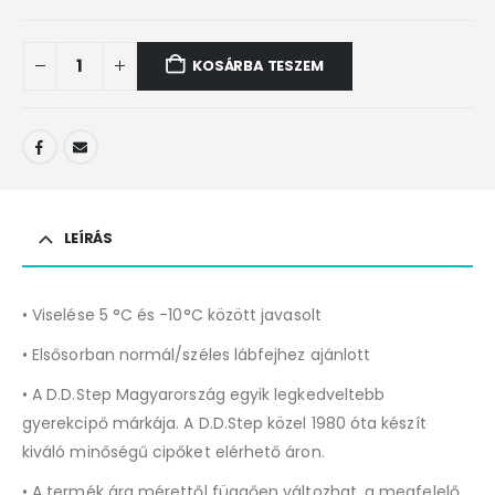
KOSÁRBA TESZEM
LEÍRÁS
• Viselése 5 °C és -10°C között javasolt
• Elsősorban normál/széles lábfejhez ajánlott
• A D.D.Step Magyarország egyik legkedveltebb
gyerekcipő márkája. A D.D.Step közel 1980 óta készít
kiváló minőségű cipőket elérhető áron.
• A termék ára mérettől függően változhat, a megfelelő