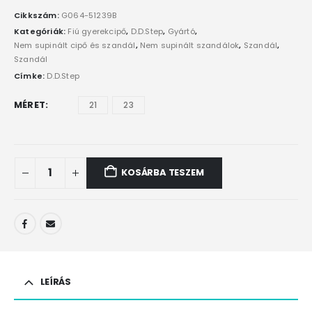
Cikkszám:
G064-51239B
Kategóriák:
Fiú gyerekcipő
,
D.D.Step
,
Gyártó
,
Nem supinált cipő és szandál
,
Nem supinált szandálok
,
Szandál
,
Szandál
Címke:
D.D.Step
MÉRET
21
23
KOSÁRBA TESZEM
LEÍRÁS