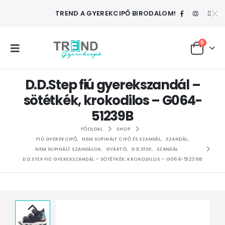
TREND A GYEREKCIPŐ BIRODALOM!
0
D.D.Step fiú gyerekszandál –
sötétkék, krokodilos – G064-
51239B
FŐOLDAL
SHOP
FIÚ GYEREKCIPŐ
,
NEM SUPINÁLT CIPŐ ÉS SZANDÁL
,
SZANDÁL
,
NEM SUPINÁLT SZANDÁLOK
,
GYÁRTÓ
,
D.D.STEP
,
SZANDÁL
D.D.STEP FIÚ GYEREKSZANDÁL – SÖTÉTKÉK, KROKODILOS – G064-51239B