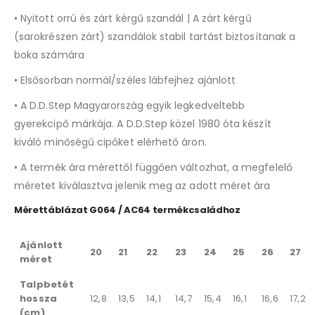
• Nyitott orrú és zárt kérgű szandál | A zárt kérgű
(sarokrészen zárt) szandálok stabil tartást biztosítanak a
boka számára
• Elsősorban normál/széles lábfejhez ajánlott
• A D.D.Step Magyarország egyik legkedveltebb
gyerekcipő márkája. A D.D.Step közel 1980 óta készít
kiváló minőségű cipőket elérhető áron.
• A termék ára mérettől függően változhat, a megfelelő
méretet kiválasztva jelenik meg az adott méret ára
Mérettáblázat G064 / AC64 termékcsaládhoz
Ajánlott
20
21
22
23
24
25
26
27
méret
Talpbetét
hossza
12,8
13,5
14,1
14,7
15,4
16,1
16,6
17,2
(cm)