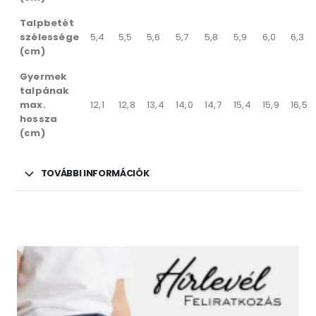
Talpbetét
szélessége
5,4
5,5
5,6
5,7
5,8
5,9
6,0
6,3
(cm)
Gyermek
talpának
max.
12,1
12,8
13,4
14,0
14,7
15,4
15,9
16,5
hossza
(cm)
TOVÁBBI INFORMÁCIÓK