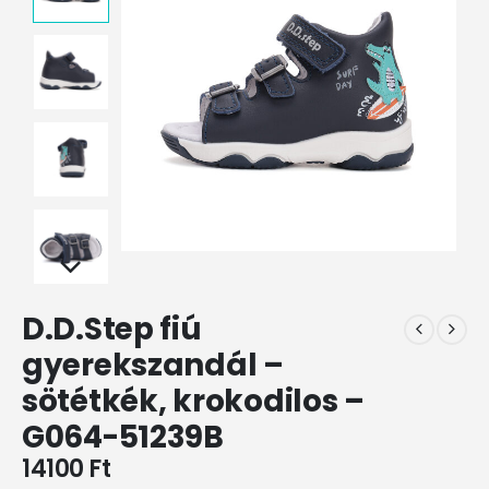
D.D.Step fiú
gyerekszandál –
sötétkék, krokodilos –
G064-51239B
14100
Ft