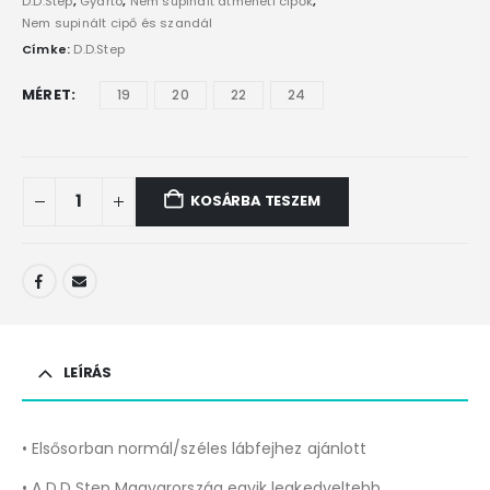
D.D.Step
,
Gyártó
,
Nem supinált átmeneti cipők
,
Nem supinált cipő és szandál
Címke:
D.D.Step
MÉRET
19
20
22
24
KOSÁRBA TESZEM
LEÍRÁS
• Elsősorban normál/széles lábfejhez ajánlott
• A D.D.Step Magyarország egyik legkedveltebb