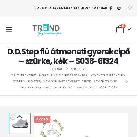
TREND A GYEREKCIPŐ BIRODALOM!
0
D.D.Step fiú átmeneti gyerekcipő
– szürke, kék – S038-61324
FŐOLDAL
SHOP
FIÚ GYEREKCIPŐ
,
NEM SUPINÁLT CIPŐ ÉS SZANDÁL
,
ÁTMENETI GYEREKCIPŐ
,
GYÁRTÓ
,
D.D.STEP
,
NEM SUPINÁLT ÁTMENETI CIPŐK
,
ÁTMENETI CIPŐ
D.D.STEP FIÚ ÁTMENETI GYEREKCIPŐ – SZÜRKE, KÉK – S038-61324
AKCIÓ