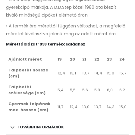
gyerekcipő márkája. A D.D.Step közel 1980 óta készít
kiváló minőségű cipőket elérhető áron.
• A termék ára mérettől függően változhat, a megfelelő
méretet kiválasztva jelenik meg az adott méret ára
Mérettáblázat ‘038 termékcsaládhoz
Ajánlott méret
19
20
21
22
23
24
Talpbetét hossza
12,4
13,1
13,7
14,4
15,0
15,7
(cm)
Talpbetét
5,4
5,5
5,6
5,8
6,0
6,2
szélessége (cm)
Gyermek talpának
11,7
12,4
13,0
13,7
14,3
15,0
max. hossza (cm)
TOVÁBBI INFORMÁCIÓK