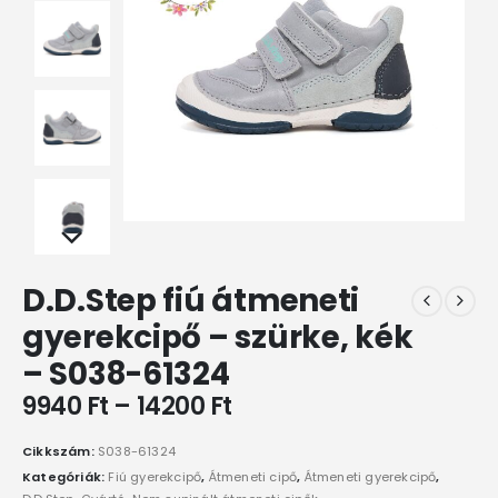
D.D.Step fiú átmeneti
gyerekcipő – szürke, kék
– S038-61324
9940
Ft
–
14200
Ft
Cikkszám:
S038-61324
Kategóriák:
Fiú gyerekcipő
,
Átmeneti cipő
,
Átmeneti gyerekcipő
,