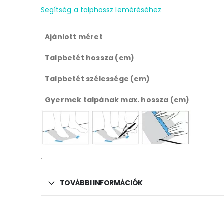
Segítség a talphossz leméréséhez
Ajánlott méret
Talpbetét hossza (cm)
Talpbetét szélessége (cm)
Gyermek talpának max. hossza (cm)
.
TOVÁBBI INFORMÁCIÓK