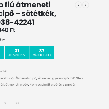
p fiú átmeneti
ipő – sötétkék,
038-42241
940
Ft
ÁR:
31
37
JEGYZŐKÖNYV
MÁSODPERCEK
42241
yerekcipő
,
Átmeneti cipő
,
Átmeneti gyerekcipő
,
D.D.Step
,
ált átmeneti cipők
,
Nem supinált cipő és szandál
19
22