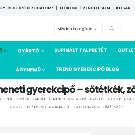
 GYEREKCIPŐ BIRODALOM!
FIÓKOM
RENDELÉSEIM
KOSÁR
|
Minden kategória
SUPINÁLT TALPBETÉT
OUTLE
Ő
GYÁRTÓ
TREND GYEREKCIPŐ BLOG
ÁGYNEMŰ
tmeneti gyerekcipő – sötétkék, 
SUPINÁLT CIPŐ ÉS SZANDÁL
,
ÁTMENETI GYEREKCIPŐ
,
GYÁRTÓ
,
D.D.STEP
,
NEM S
D.D.STEP FIÚ ÁTMENETI GYEREKCIPŐ – SÖTÉTKÉK, ZÖLD-S038-42241