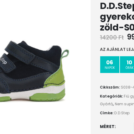
D.D.Ste
gyerekc
zöld-S
9
14200
Ft
AZ AJÁNLAT LEJ
06
10
NAPOK
ÓRÁK
Cikkszám:
S038-
Kategóriák:
Fiú g
Gyártó
,
Nem supin
Címke:
D.D.Step
MÉRET