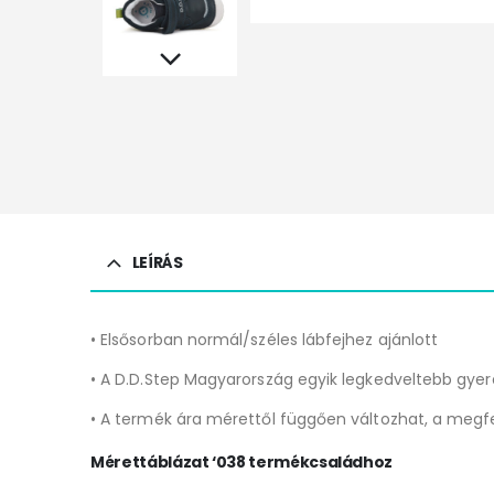
LEÍRÁS
• Elsősorban normál/széles lábfejhez ajánlott
• A D.D.Step Magyarország egyik legkedveltebb gyere
• A termék ára mérettől függően változhat, a megfe
Mérettáblázat ‘038 termékcsaládhoz