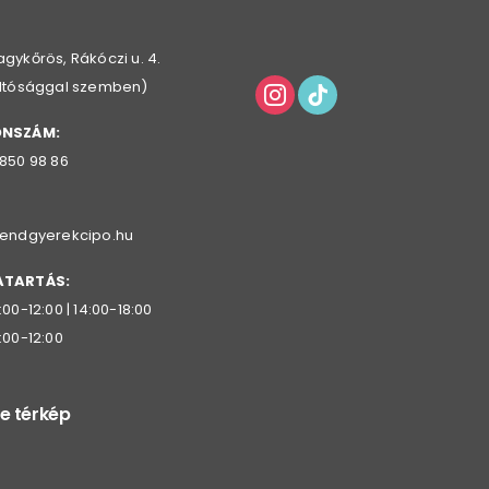
gykőrös, Rákóczi u. 4.
oltósággal szemben)
ONSZÁM:
 850 98 86
rendgyerekcipo.hu
ATARTÁS:
:00-12:00 | 14:00-18:00
:00-12:00
e térkép