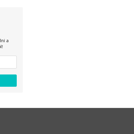
lni a
l!