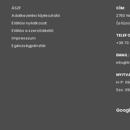
ÁSZF
CÍM:
Adatkezelési tájékoztató
2750 Na
Elállási nyilatkozat
(a tűz
Elállás a szerződéstől
TELEF
Impresszum
+36 70
Egészségpénztár
EMAIL:
info@t
NYITV
H-P: 09
Szo: 09
Googl