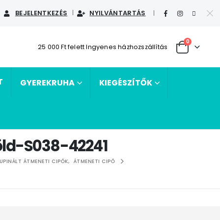
BEJELENTKEZÉS
NYILVÁNTARTÁS
|
0
25 000 Ft felett Ingyenes házhozszállítás
T
GYEREKRUHA
KIEGÉSZÍTŐK
zöld-S038-42241
UPINÁLT ÁTMENETI CIPŐK
,
ÁTMENETI CIPŐ