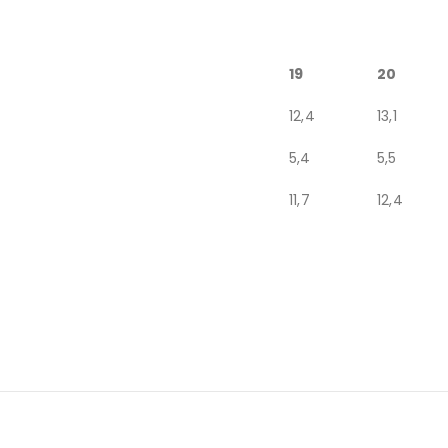
19
20
12,4
13,1
5,4
5,5
11,7
12,4