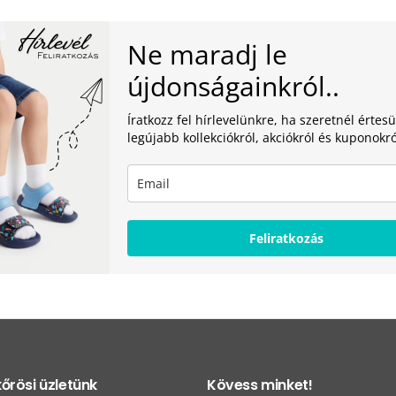
Ne maradj le
újdonságainkról..
Íratkozz fel hírlevelünkre, ha szeretnél értesü
legújabb kollekciókról, akciókról és kuponokró
Feliratkozás
őrösi üzletünk
Kövess minket!