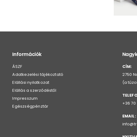
Információk
Nagyk
ÁSZF
CÍM:
Adatkezelési tájékoztató
2750 Na
Elállási nyilatkozat
(a tűz
Elállás a szerződéstől
TELEF
Impresszum
+36 70
Egészségpénztár
EMAIL:
info@t
NYITV