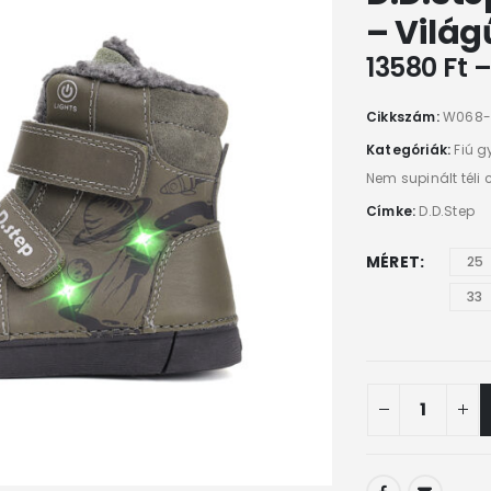
– Világ
13580
Ft
Cikkszám:
W068-
Kategóriák:
Fiú g
Nem supinált téli 
Címke:
D.D.Step
MÉRET
25
33