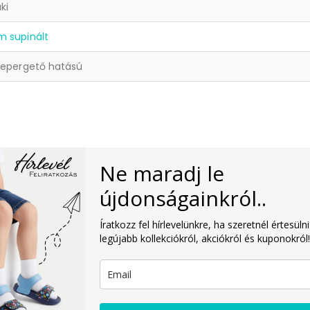
ki
m supinált
lepergető hatású
Ne maradj le
újdonságainkról..
Íratkozz fel hírlevelünkre, ha szeretnél értesülni
legújabb kollekciókról, akciókról és kuponokról!