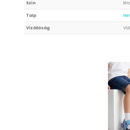
Szín
kha
Talp
Ne
Vízállóság
Víz