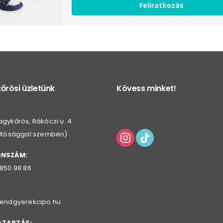
Feliratkozás
őrösi üzletünk
Kövess minket!
gykőrös, Rákóczi u. 4.
oltósággal szemben)
ONSZÁM:
 850 98 86
rendgyerekcipo.hu
ATARTÁS: