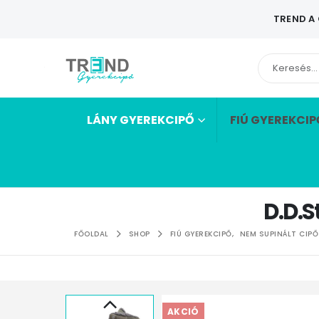
TREND A
LÁNY GYEREKCIPŐ
FIÚ GYEREKCIP
D.D.S
FŐOLDAL
SHOP
FIÚ GYEREKCIPŐ
,
NEM SUPINÁLT CIPŐ
AKCIÓ