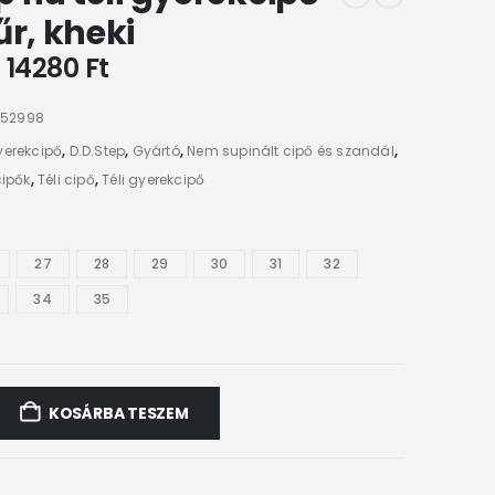
űr, kheki
–
14280
Ft
52998
yerekcipő
,
D.D.Step
,
Gyártó
,
Nem supinált cipő és szandál
,
cipők
,
Téli cipő
,
Téli gyerekcipő
27
28
29
30
31
32
34
35
KOSÁRBA TESZEM