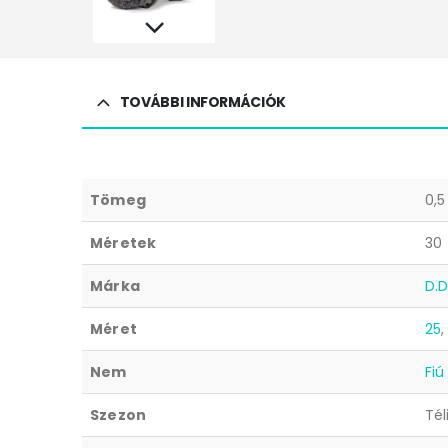
TOVÁBBI INFORMÁCIÓK
Tömeg
0,5
Méretek
30 
Márka
D.D
Méret
25
Nem
Fiú
Szezon
Tél