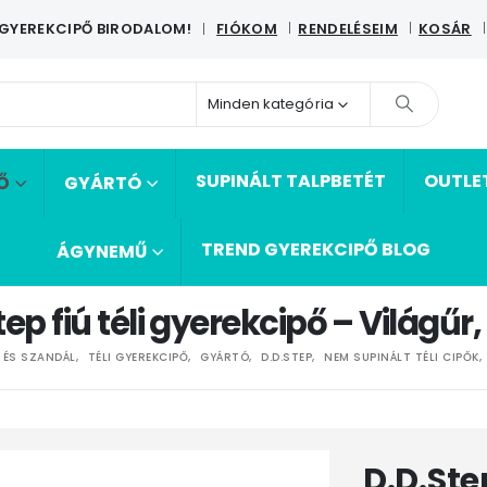
 GYEREKCIPŐ BIRODALOM!
FIÓKOM
RENDELÉSEIM
KOSÁR
|
Minden kategória
SUPINÁLT TALPBETÉT
OUTLE
Ő
GYÁRTÓ
TREND GYEREKCIPŐ BLOG
ÁGYNEMŰ
tep fiú téli gyerekcipő – Világűr,
 ÉS SZANDÁL
,
TÉLI GYEREKCIPŐ
,
GYÁRTÓ
,
D.D.STEP
,
NEM SUPINÁLT TÉLI CIPŐK
,
D.D.Ste