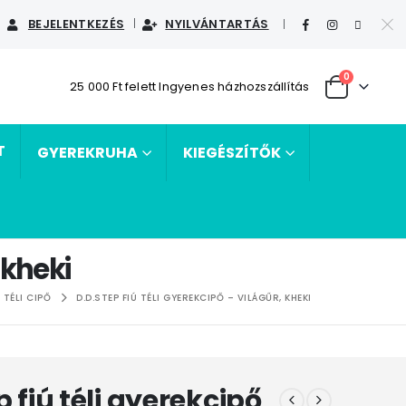
BEJELENTKEZÉS
NYILVÁNTARTÁS
|
0
25 000 Ft felett Ingyenes házhozszállítás
T
GYEREKRUHA
KIEGÉSZÍTŐK
 kheki
TÉLI CIPŐ
D.D.STEP FIÚ TÉLI GYEREKCIPŐ – VILÁGŰR, KHEKI
p fiú téli gyerekcipő