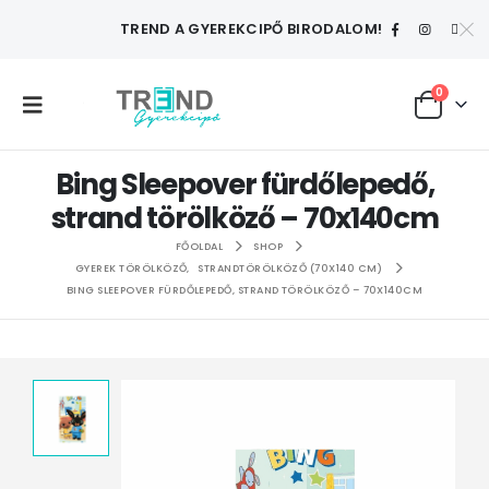
TREND A GYEREKCIPŐ BIRODALOM!
0
Bing Sleepover fürdőlepedő,
strand törölköző – 70x140cm
FŐOLDAL
SHOP
GYEREK TÖRÖLKÖZŐ
,
STRANDTÖRÖLKÖZŐ (70X140 CM)
BING SLEEPOVER FÜRDŐLEPEDŐ, STRAND TÖRÖLKÖZŐ – 70X140CM