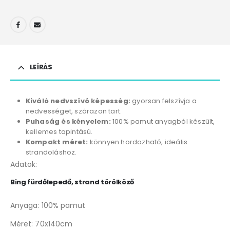
LEÍRÁS
Kiváló nedvszívó képesség:
gyorsan felszívja a
nedvességet, szárazon tart.
Puhaság és kényelem:
100% pamut anyagból készült,
kellemes tapintású.
Kompakt méret:
könnyen hordozható, ideális
strandoláshoz.
Adatok:
Bing fürdőlepedő, strand törölköző
Anyaga: 100% pamut
Méret: 70x140cm