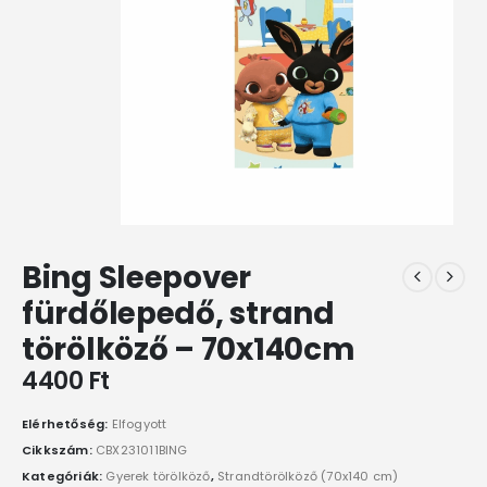
Bing Sleepover
fürdőlepedő, strand
törölköző – 70x140cm
4400
Ft
Elérhetőség:
Elfogyott
Cikkszám:
CBX231011BING
Kategóriák:
Gyerek törölköző
,
Strandtörölköző (70x140 cm)