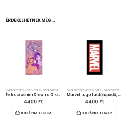
ÉRDEKELHETNEK MÉG…
GYEREK TÖRÖLKÖZŐ
,
STRANDTÖRÖLKÖZŐ (70X140 CM)
GYEREK TÖRÖLKÖZŐ
,
STRANDTÖRÖLKÖZŐ (70X140 CM)
Én kicsi pónim Dreams Grow fürdőlepedő, strand törölköző – 70x140cm
Marvel Logo fürdőlepedő, strand törölköző – 70x140cm
4400
Ft
4400
Ft
KOSÁRBA TESZEM
KOSÁRBA TESZEM