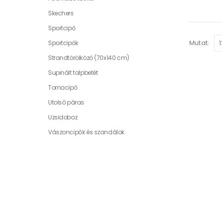
Skechers
Sportcipő
Mutat:
Sportcipők
Strandtörölköző (70x140 cm)
Supinált talpbetét
Tornacipő
Utolsó páras
Uzsidoboz
Vászoncipők és szandálok