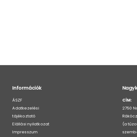
Információk
Nagyk
ÁSZF
CÍM:
Adatkezelési
2750 N
tájékoztató
Rákóczi
Elállási nyilatkozat
(a tűz
Impresszum
szemb