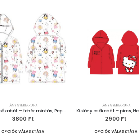
LÁNY GYEREKRUHA
LÁNY GYEREKRUHA
Kislány esőkabát – fehér mintás, Peppa Malac
Kislány esőkabát – piros, Hel
3800
Ft
2900
Ft
OPCIÓK VÁLASZTÁSA
OPCIÓK VÁLASZTÁSA