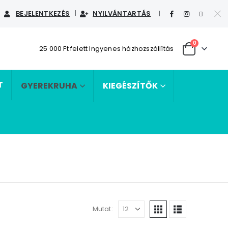
BEJELENTKEZÉS
NYILVÁNTARTÁS
|
0
25 000 Ft felett Ingyenes házhozszállítás
T
GYEREKRUHA
KIEGÉSZÍTŐK
Mutat: