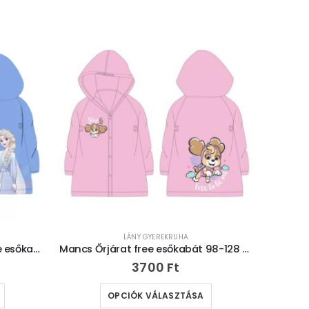
LÁNY GYEREKRUHA
Disney jégvarázs sister for Life esőkabát 104-134 cm
Mancs Őrjárat free esőkabát 98-128 cm
3700
Ft
OPCIÓK VÁLASZTÁSA