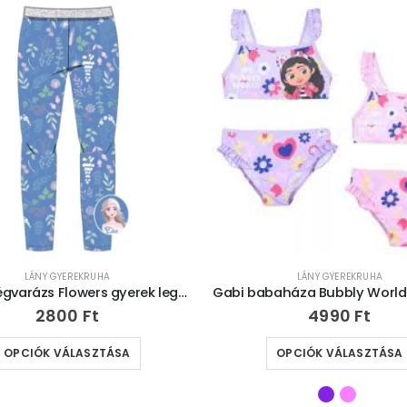
LÁNY GYEREKRUHA
LÁNY GYEREKRUHA
Disney Jégvarázs Flowers gyerek leggings 4 – 9 év / 104 – 128 cm
2800
Ft
4990
Ft
OPCIÓK VÁLASZTÁSA
OPCIÓK VÁLASZTÁSA