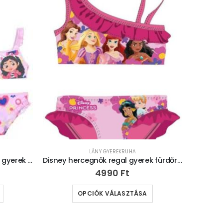
LÁNY GYEREKRUHA
Gabi babaháza Bubbly World gyerek fürdőruha, bikini 3-8 év
Disney hercegnők regal gyerek fürdőruha, bikini – 3-8 év
4990
Ft
OPCIÓK VÁLASZTÁSA