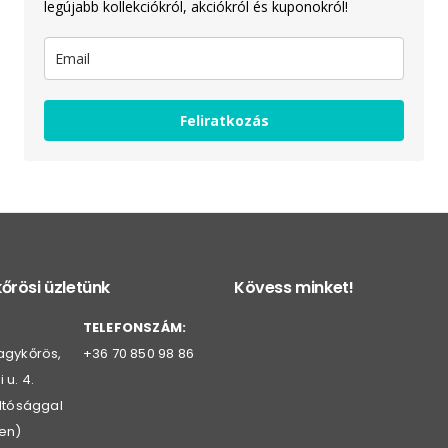
legújabb kollekciókról, akciókról és kuponokról!
Feliratkozás
őrösi üzletünk
Kövess minket!
TELEFONSZÁM:
agykőrös,
+36 70 850 98 86
 u. 4.
oltósággal
en)