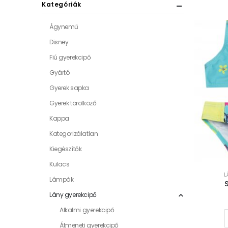
Kategóriák
Ágynemű
Disney
Fiú gyerekcipő
Gyártó
Gyerek sapka
Gyerek törölköző
Kappa
Kategorizálatlan
Kiegészítők
Kulacs
L
Lámpák
Lány gyerekcipő
Alkalmi gyerekcipő
Átmeneti gyerekcipő