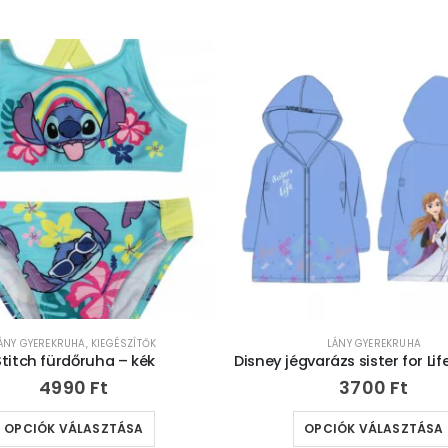
ÁNY GYEREKRUHA
,
KIEGÉSZÍTŐK
LÁNY GYEREKRUHA
Stitch fürdőruha – kék
4990
Ft
3700
Ft
OPCIÓK VÁLASZTÁSA
OPCIÓK VÁLASZTÁSA