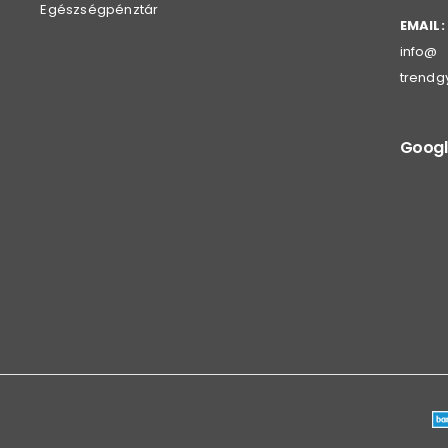
Egészségpénztár
EMAIL:
info@
trendg
Googl