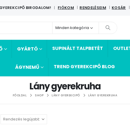
 GYEREKCIPŐ BIRODALOM!
FIÓKOM
RENDELÉSEIM
KOSÁR
|
Minden kategória
SUPINÁLT TALPBETÉT
OUTLE
Ő
GYÁRTÓ
TREND GYEREKCIPŐ BLOG
ÁGYNEMŰ
Lány gyerekruha
FŐOLDAL
SHOP
LÁNY GYEREKCIPŐ
LÁNY GYEREKRUHA