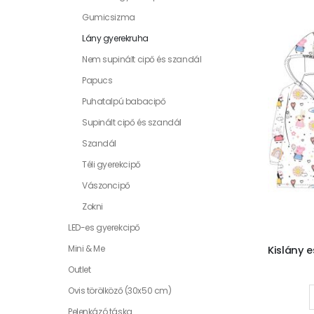
Gumicsizma
Lány gyerekruha
Nem supinált cipő és szandál
Papucs
Puhatalpú babacipő
Supinált cipő és szandál
Szandál
Téli gyerekcipő
Vászoncipő
Zokni
LED-es gyerekcipő
Mini & Me
Outlet
Ovis törölköző (30x50 cm)
Pelenkázó táska