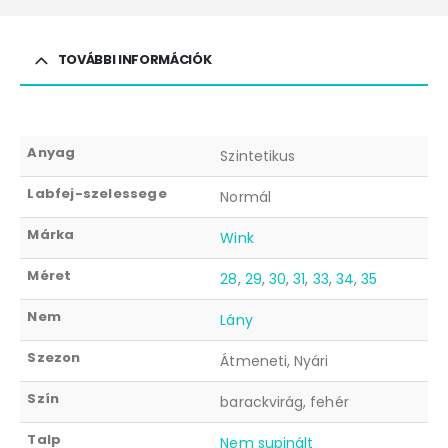
TOVÁBBI INFORMÁCIÓK
Anyag
Szintetikus
Labfej-szelessege
Normál
Márka
Wink
Méret
28
,
29
,
30
,
31
,
33
,
34
,
35
Nem
Lány
Szezon
Átmeneti, Nyári
Szín
barackvirág, fehér
Talp
Nem supinált