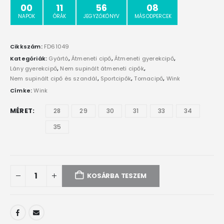
00
11
56
08
NAPOK
ÓRÁK
JEGYZŐKÖNYV
MÁSODPERCEK
Cikkszám:
FD61049
Kategóriák:
Gyártó
,
Átmeneti cipő
,
Átmeneti gyerekcipő
,
Lány gyerekcipő
,
Nem supinált átmeneti cipők
,
Nem supinált cipő és szandál
,
Sportcipők
,
Tornacipő
,
Wink
Címke:
Wink
MÉRET
28
29
30
31
33
34
35
KOSÁRBA TESZEM