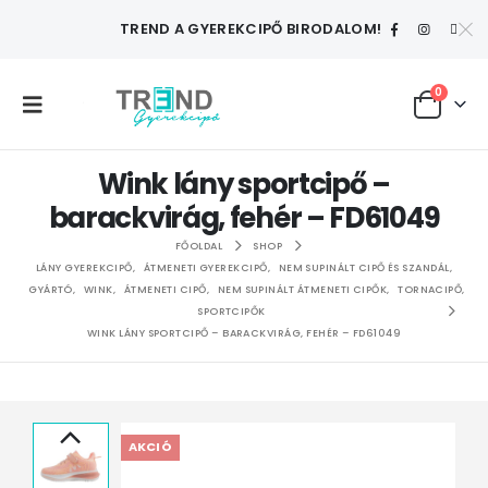
TREND A GYEREKCIPŐ BIRODALOM!
0
Wink lány sportcipő –
barackvirág, fehér – FD61049
FŐOLDAL
SHOP
LÁNY GYEREKCIPŐ
,
ÁTMENETI GYEREKCIPŐ
,
NEM SUPINÁLT CIPŐ ÉS SZANDÁL
,
GYÁRTÓ
,
WINK
,
ÁTMENETI CIPŐ
,
NEM SUPINÁLT ÁTMENETI CIPŐK
,
TORNACIPŐ
,
SPORTCIPŐK
WINK LÁNY SPORTCIPŐ – BARACKVIRÁG, FEHÉR – FD61049
AKCIÓ