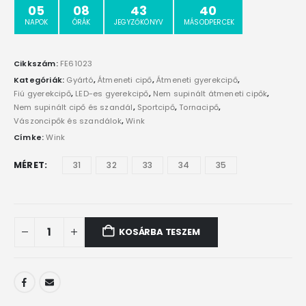
05
08
43
39
NAPOK
ÓRÁK
JEGYZŐKÖNYV
MÁSODPERCEK
Cikkszám:
FE61023
Kategóriák:
Gyártó
,
Átmeneti cipő
,
Átmeneti gyerekcipő
,
Fiú gyerekcipő
,
LED-es gyerekcipő
,
Nem supinált átmeneti cipők
,
Nem supinált cipő és szandál
,
Sportcipő
,
Tornacipő
,
Vászoncipők és szandálok
,
Wink
Címke:
Wink
MÉRET
31
32
33
34
35
KOSÁRBA TESZEM