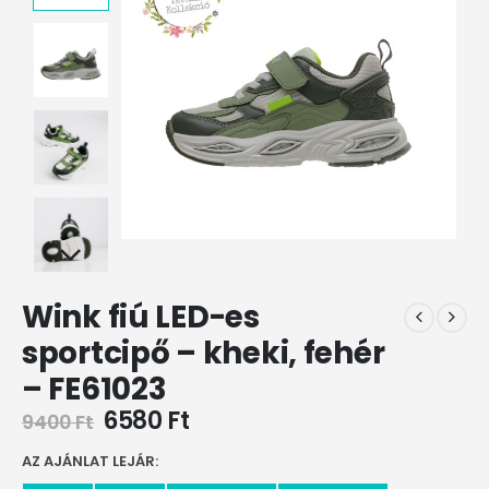
Wink fiú LED-es
sportcipő – kheki, fehér
– FE61023
6580
Ft
9400
Ft
AZ AJÁNLAT LEJÁR: