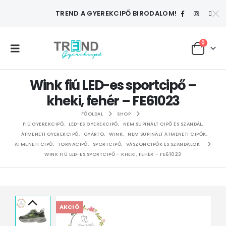
TREND A GYEREKCIPŐ BIRODALOM!
0
Wink fiú LED-es sportcipő –
kheki, fehér – FE61023
FŐOLDAL
SHOP
FIÚ GYEREKCIPŐ
,
LED-ES GYEREKCIPŐ
,
NEM SUPINÁLT CIPŐ ÉS SZANDÁL
,
ÁTMENETI GYEREKCIPŐ
,
GYÁRTÓ
,
WINK
,
NEM SUPINÁLT ÁTMENETI CIPŐK
,
ÁTMENETI CIPŐ
,
TORNACIPŐ
,
SPORTCIPŐ
,
VÁSZONCIPŐK ÉS SZANDÁLOK
WINK FIÚ LED-ES SPORTCIPŐ – KHEKI, FEHÉR – FE61023
AKCIÓ