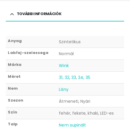
TOVÁBBI INFORMÁCIÓK
Anyag
Szintetikus
Labfej-szelessege
Normál
Márka
Wink
Méret
31
,
32
,
33
,
34
,
35
Nem
Lány
Szezon
Átmeneti, Nyári
Szín
fehér, fekete, khaki, LED-es
Talp
Nem supinált