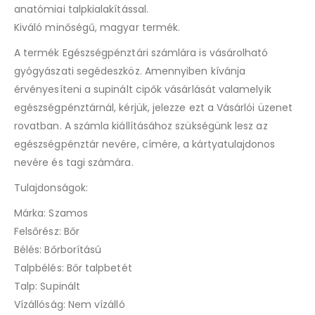
anatómiai talpkialakítással.
Kiváló minőségű, magyar termék.
A termék Egészségpénztári számlára is vásárolható
gyógyászati segédeszköz. Amennyiben kívánja
érvényesíteni a supinált cipők vásárlását valamelyik
egészségpénztárnál, kérjük, jelezze ezt a Vásárlói üzenet
rovatban. A számla kiállításához szükségünk lesz az
egészségpénztár nevére, címére, a kártyatulajdonos
nevére és tagi számára.
Tulajdonságok:
Márka: Szamos
Felsőrész: Bőr
Bélés: Bőrborítású
Talpbélés: Bőr talpbetét
Talp: Supinált
Vízállóság: Nem vízálló