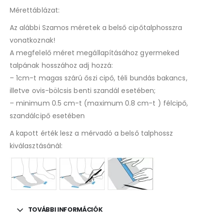
Mérettáblázat:
Az alábbi Szamos méretek a belső cipőtalphosszra
vonatkoznak!
A megfelelő méret megállapításához gyermeked
talpának hosszához adj hozzá:
– 1cm-t magas szárú őszi cipő, téli bundás bakancs,
illetve ovis-bölcsis benti szandál esetében;
– minimum 0.5 cm-t (maximum 0.8 cm-t ) félcipő,
szandálcipő esetében
A kapott érték lesz a mérvadó a belső talphossz
kiválasztásánál:
TOVÁBBI INFORMÁCIÓK