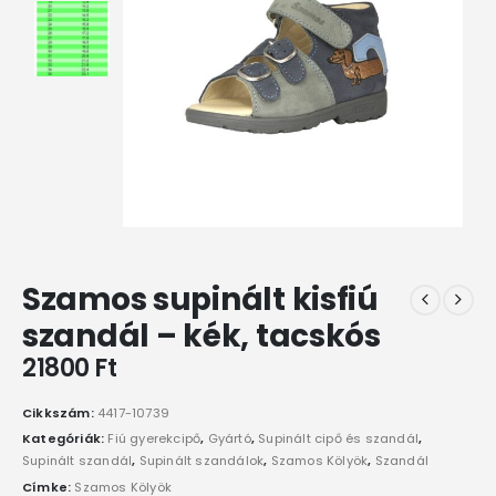
Szamos supinált kisfiú
szandál – kék, tacskós
21800
Ft
Cikkszám:
4417-10739
Kategóriák:
Fiú gyerekcipő
,
Gyártó
,
Supinált cipő és szandál
,
Supinált szandál
,
Supinált szandálok
,
Szamos Kölyök
,
Szandál
Címke:
Szamos Kölyök