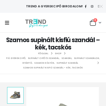
TREND A GYEREKCIPŐ BIRODALOM!
0
Szamos supinált kisfiú szandál –
kék, tacskós
FŐOLDAL
SHOP
FIÚ GYEREKCIPŐ
,
SUPINÁLT CIPŐ ÉS SZANDÁL
,
SZANDÁL
,
SUPINÁLT SZANDÁLOK
,
GYÁRTÓ
,
SZAMOS KÖLYÖK
,
SUPINÁLT SZANDÁL
SZAMOS SUPINÁLT KISFIÚ SZANDÁL – KÉK, TACSKÓS