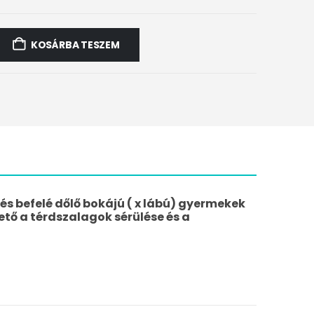
KOSÁRBA TESZEM
 és befelé dőlő bokájú ( x lábú) gyermekek
ető a térdszalagok sérülése és a