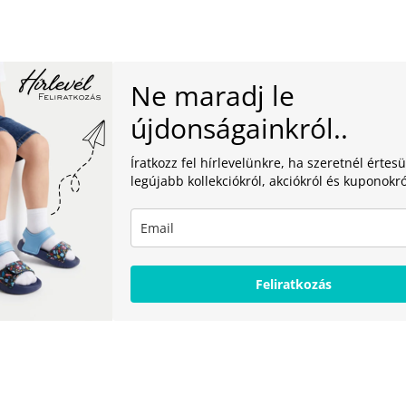
Ne maradj le
újdonságainkról..
Íratkozz fel hírlevelünkre, ha szeretnél értesü
legújabb kollekciókról, akciókról és kuponokró
Feliratkozás