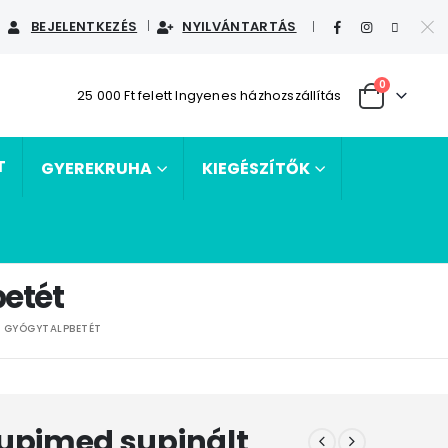
BEJELENTKEZÉS
NYILVÁNTARTÁS
|
0
25 000 Ft felett Ingyenes házhozszállítás
T
GYEREKRUHA
KIEGÉSZÍTŐK
betét
T GYÓGYTALPBETÉT
Supimed supinált