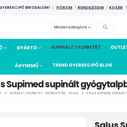
 GYEREKCIPŐ BIRODALOM!
FIÓKOM
RENDELÉSEIM
KOSÁR
|
Minden kategória
SUPINÁLT TALPBETÉT
OUTLE
Ő
GYÁRTÓ
TREND GYEREKCIPŐ BLOG
ÁGYNEMŰ
s Supimed supinált gyógytalp
P
SUPINÁLT TALPBETÉT
,
KIEGÉSZÍTŐK
,
SALUS
SALUS SUPIMED SUPINÁL
Salus 