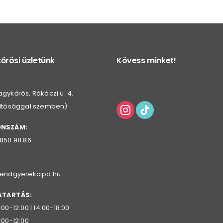
őrösi üzletünk
Kövess minket!
gykőrös, Rákóczi u. 4.
oltósággal szemben)
ONSZÁM:
 850 98 86
rendgyerekcipo.hu
ATARTÁS:
:00-12:00 | 14:00-18:00
:00-12:00