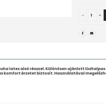
uha latex alsó résszel. Különösen ajánlott lúdtalpas
as komfort érzetet biztosít. Használatával megelőzh