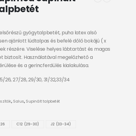
alpbetét
felsőrészű gyógytalpbetét, puha latex alsó
sen ajánlott lúdtalpas és befelé dőlő bokájú ( x
k részére. Viselése helyes lábtartást és magas
t biztosít. Használatával megelőzhető a
rülése és a gerincferdülés kialakulása.
5/26, 27/28, 29/30, 31/32,33/34
szítők
,
Salus
,
Supinált talpbetét
-26
C12 (29-30)
J2 (33-34)