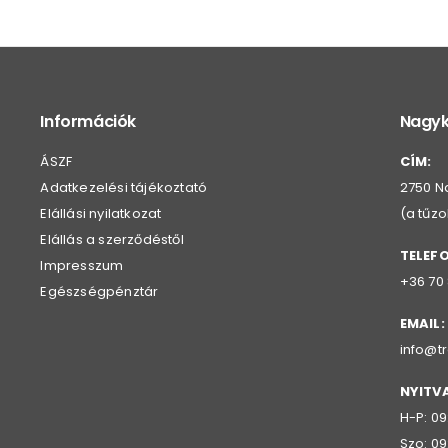
Információk
Nagyk
ÁSZF
CÍM:
Adatkezelési tájékoztató
2750 Na
Elállási nyilatkozat
(a tűz
Elállás a szerződéstől
TELEF
Impresszum
+36 70
Egészségpénztár
EMAIL:
info@t
NYITV
H-P: 09
Szo: 09