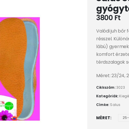
gyógyt
3800
Ft
Valódi juh bőr 
résszel. Különö
lábú) gyermeke
komfort érzete
térdszalagok sé
Méret: 23/24, 2
Cikkszám:
3023
Kategóriák:
Kiegé
Címke:
Salus
MÉRET
25