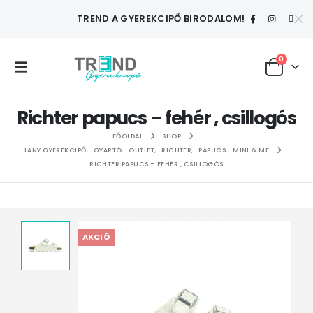
TREND A GYEREKCIPŐ BIRODALOM!
0
Richter papucs – fehér , csillogós
FŐOLDAL
SHOP
LÁNY GYEREKCIPŐ
,
GYÁRTÓ
,
OUTLET
,
RICHTER
,
PAPUCS
,
MINI & ME
RICHTER PAPUCS – FEHÉR , CSILLOGÓS
AKCIÓ