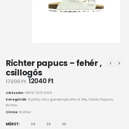
Richter papucs – fehér ,
csillogós
12040
Ft
17200
Ft
Cikkszám:
8806 7275 0100
Kategóriák:
Gyártó
,
Lány gyerekcipő
,
Mini & Me
,
Outlet
,
Papucs
,
Richter
Címke:
Richter
MÉRET
34
35
39