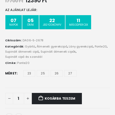
12390
Ft
17700
Ft
AZ AJÁNLAT LEJÁR:
07
05
22
10
NAPOK
ÓRÁK
JEGYZŐKÖNYV
MÁSODPERCEK
Cikkszám:
DA06-5-2678
Kategóriák:
Gyártó
,
Átmeneti gyerekcipő
,
Lány gyerekcipő
,
Ponte20
,
Supinált átmeneti cipő
,
Supinált átmeneti cipők
,
Supinált cipő és szandál
Címke:
Ponte20
MÉRET
23
25
26
27
KOSÁRBA TESZEM