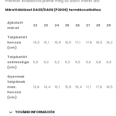
méretet kiválasztva jelenik meg az adott méret ára
Mérettáblázat DA03/DA06 (P2006) termékcsaládhoz
Ajánlott
22
23
24
25
26
27
28
29
méret
Talpbetét
hossza
14,5
15,1
15,8
16,5
17,1
17,8
18,5
19,2
(cm)
Talpbetét
szélessége
5,9
6,0
6,2
6,3
6,5
6,6
6,8
6,9
(cm)
Gyermek
talpának
max.
13,8
14,4
15,1
15,8
16,4
17,1
17,8
18,5
hossza
(cm)
TOVÁBBI INFORMÁCIÓK