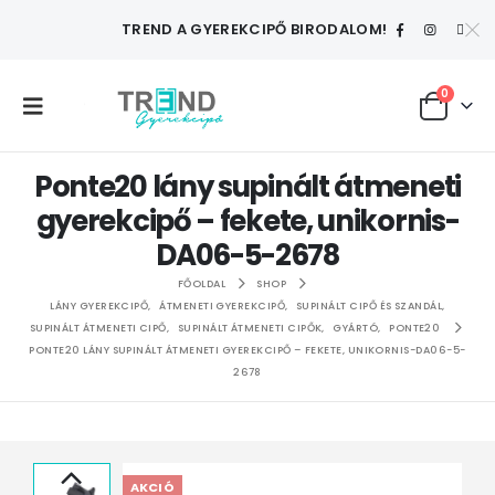
TREND A GYEREKCIPŐ BIRODALOM!
0
Ponte20 lány supinált átmeneti
gyerekcipő – fekete, unikornis-
DA06-5-2678
FŐOLDAL
SHOP
LÁNY GYEREKCIPŐ
,
ÁTMENETI GYEREKCIPŐ
,
SUPINÁLT CIPŐ ÉS SZANDÁL
,
SUPINÁLT ÁTMENETI CIPŐ
,
SUPINÁLT ÁTMENETI CIPŐK
,
GYÁRTÓ
,
PONTE20
PONTE20 LÁNY SUPINÁLT ÁTMENETI GYEREKCIPŐ – FEKETE, UNIKORNIS-DA06-5-
2678
AKCIÓ