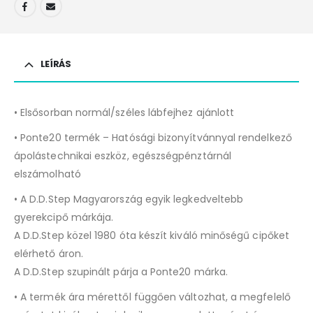
LEÍRÁS
• Elsősorban normál/széles lábfejhez ajánlott
• Ponte20 termék – Hatósági bizonyítvánnyal rendelkező
ápolástechnikai eszköz, egészségpénztárnál
elszámolható
• A D.D.Step Magyarország egyik legkedveltebb
gyerekcipő márkája.
A D.D.Step közel 1980 óta készít kiváló minőségű cipőket
elérhető áron.
A D.D.Step szupinált párja a Ponte20 márka.
• A termék ára mérettől függően változhat, a megfelelő