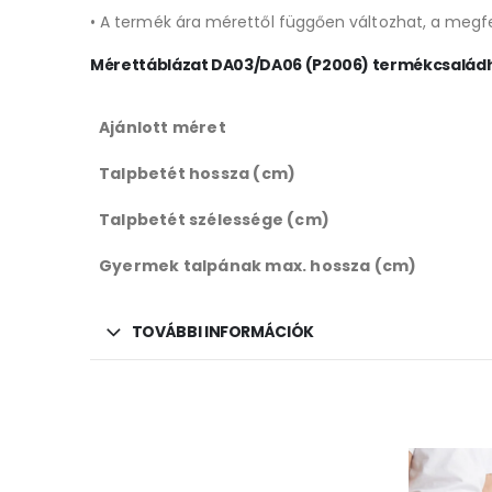
• A termék ára mérettől függően változhat, a megfe
Mérettáblázat DA03/DA06 (P2006) termékcsalád
Ajánlott méret
Talpbetét hossza (cm)
Talpbetét szélessége (cm)
Gyermek talpának max. hossza (cm)
TOVÁBBI INFORMÁCIÓK