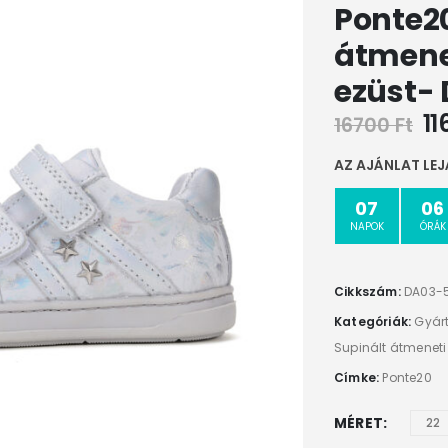
Ponte20
átmene
ezüst-
1
16700
Ft
AZ AJÁNLAT LEJ
07
06
NAPOK
ÓRÁK
Cikkszám:
DA03-
Kategóriák:
Gyár
Supinált átmeneti
Címke:
Ponte20
MÉRET
22