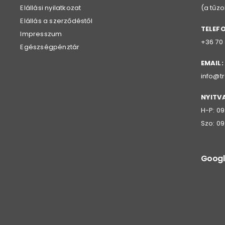
Elállási nyilatkozat
(a tűz
Elállás a szerződéstől
TELEF
Impresszum
+36 70
Egészségpénztár
EMAIL:
info@t
NYITV
H-P: 09
Szo: 09
Googl