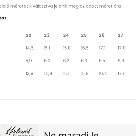
lelő méretet kiválasztva jelenik meg az adott méret ára
hoz
22
23
24
25
26
27
14,5
15,1
15,8
16,5
17,1
17,8
5,9
6,0
6,2
6,3
6,5
6,6
13,8
14,4
15,1
15,8
16,4
17,1
Ne maradj le