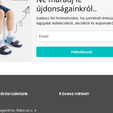
újdonságainkról..
Íratkozz fel hírlevelünkre, ha szeretnél értesü
legújabb kollekciókról, akciókról és kuponokró
Feliratkozás
őrösi üzletünk
Kövess minket!
gykőrös, Rákóczi u. 4.