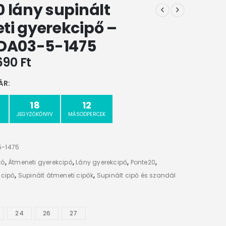
 lány supinált
ti gyerekcipő –
 DA03-5-1475
1690
Ft
ÁR:
18
11
JEGYZŐKÖNYV
MÁSODPERCEK
5-1475
tó
,
Átmeneti gyerekcipő
,
Lány gyerekcipő
,
Ponte20
,
 cipő
,
Supinált átmeneti cipők
,
Supinált cipő és szandál
24
26
27