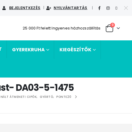
BEJELENTKEZÉS
NYILVÁNTARTÁS
|
0
25 000 Ft felett Ingyenes házhozszállítás
T
GYEREKRUHA
KIEGÉSZÍTŐK
züst- DA03-5-1475
INÁLT ÁTMENETI CIPŐK
,
GYÁRTÓ
,
PONTE20