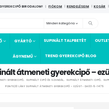
 GYEREKCIPŐ BIRODALOM!
FIÓKOM
RENDELÉSEIM
KOSÁR
|
Minden kategória
SUPINÁLT TALPBETÉT
OUTLE
Ő
GYÁRTÓ
TREND GYEREKCIPŐ BLOG
ÁGYNEMŰ
inált átmeneti gyerekcipő – e
NETI GYEREKCIPŐ
,
SUPINÁLT CIPŐ ÉS SZANDÁL
,
SUPINÁLT ÁTMENETI CIPŐ
,
SUP
PONTE20 LÁNY SUPINÁLT ÁTMENETI GYEREKCIPŐ – EZÜST- DA03-5-1475