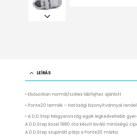
LEÍRÁS
• Elsősorban normál/széles lábfejhez ajánlott
• Ponte20 termék – Hatósági bizonyítvánnyal rende
• A D.D.Step Magyarország egyik legkedveltebb gyer
A D.D.Step közel 1980 óta készít kiváló minőségű cip
A D.D.Step szupinált párja a Ponte20 márka.