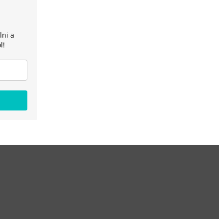
lni a
l!