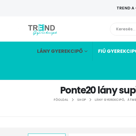
TREND A
LÁNY GYEREKCIPŐ
FIÚ GYEREKCIP
Ponte20 lány sup
FŐOLDAL
SHOP
LÁNY GYEREKCIPŐ
,
ÁTME