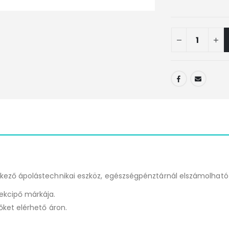
lkező ápolástechnikai eszköz, egészségpénztárnál elszámolható
ekcipő márkája.
őket elérhető áron.