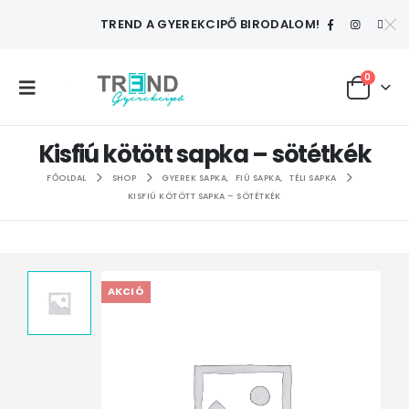
TREND A GYEREKCIPŐ BIRODALOM!
0
Kisfiú kötött sapka – sötétkék
FŐOLDAL
SHOP
GYEREK SAPKA
,
FIÚ SAPKA
,
TÉLI SAPKA
KISFIÚ KÖTÖTT SAPKA – SÖTÉTKÉK
AKCIÓ