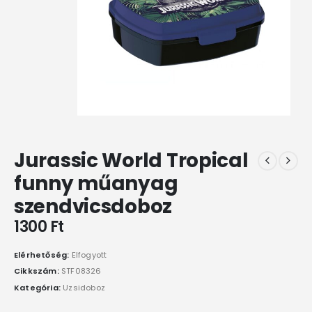
Jurassic World Tropical
funny műanyag
szendvicsdoboz
1300
Ft
Elérhetőség:
Elfogyott
Cikkszám:
STF08326
Kategória:
Uzsidoboz