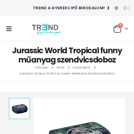
TREND A GYEREKCIPŐ BIRODALOM!
0
Jurassic World Tropical funny
műanyag szendvicsdoboz
FŐOLDAL
SHOP
UZSIDOBOZ
JURASSIC WORLD TROPICAL FUNNY MŰANYAG SZENDVICSDOBOZ