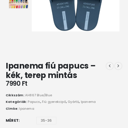
Ipanema fiú papucs –
kék, terep mintás
7990
Ft
Cikkszám:
AH867 Blue/Blue
Kategóriák:
Papucs
,
Fiú gyerekcipő
,
Gyártó
,
Ipanema
Címke:
Ipanema
MÉRET
35-36