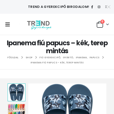
TREND A GYEREKCIPŐ BIRODALOM!
0
Ipanema fiú papucs – kék, terep
mintás
FŐOLDAL
SHOP
FIÚ GYEREKCIPŐ
,
GYÁRTÓ
,
IPANEMA
,
PAPUCS
IPANEMA FIÚ PAPUCS – KÉK, TEREP MINTÁS