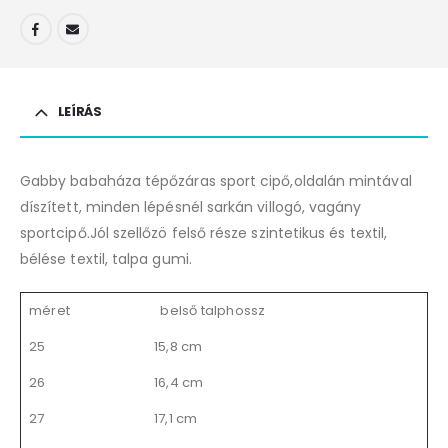
LEÍRÁS
Gabby babaháza tépőzáras sport cipő,oldalán mintával
díszített, minden lépésnél sarkán villogó, vagány
sportcipő.Jól szellőzö felső része szintetikus és textil,
bélése textil, talpa gumi.
méret
belső talphossz
25
15,8 cm
26
16,4 cm
27
17,1 cm