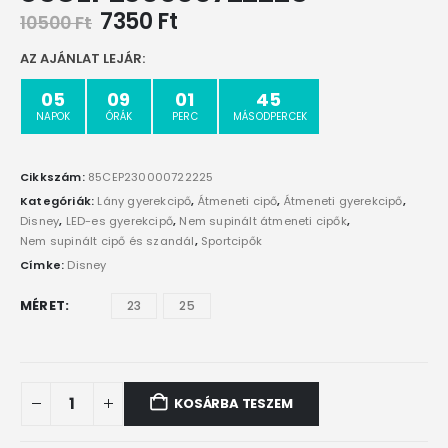
7350
Ft
10500
Ft
AZ AJÁNLAT LEJÁR:
05
09
01
45
NAPOK
ÓRÁK
PERC
MÁSODPERCEK
Cikkszám:
85CEP230000722225
Kategóriák:
Lány gyerekcipő
,
Átmeneti cipő
,
Átmeneti gyerekcipő
,
Disney
,
LED-es gyerekcipő
,
Nem supinált átmeneti cipők
,
Nem supinált cipő és szandál
,
Sportcipők
Címke:
Disney
MÉRET
23
25
KOSÁRBA TESZEM