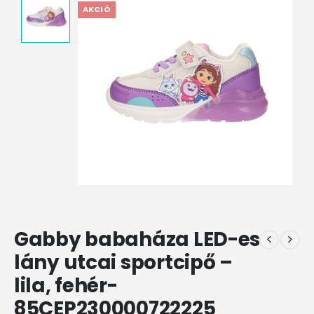
AKCIÓ
Gabby babaháza LED-es
lány utcai sportcipő –
lila, fehér-
85CEP230000722225