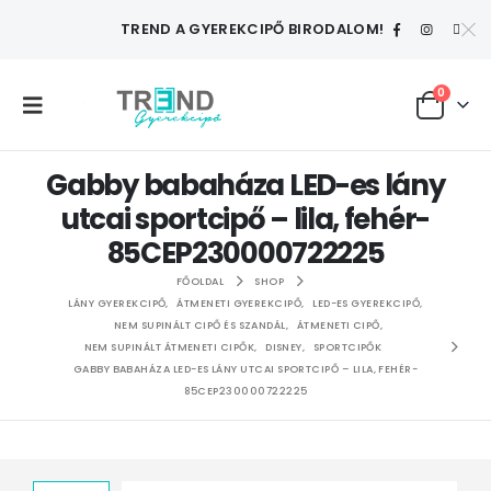
TREND A GYEREKCIPŐ BIRODALOM!
0
Gabby babaháza LED-es lány
utcai sportcipő – lila, fehér-
85CEP230000722225
FŐOLDAL
SHOP
LÁNY GYEREKCIPŐ
,
ÁTMENETI GYEREKCIPŐ
,
LED-ES GYEREKCIPŐ
,
NEM SUPINÁLT CIPŐ ÉS SZANDÁL
,
ÁTMENETI CIPŐ
,
NEM SUPINÁLT ÁTMENETI CIPŐK
,
DISNEY
,
SPORTCIPŐK
GABBY BABAHÁZA LED-ES LÁNY UTCAI SPORTCIPŐ – LILA, FEHÉR-
85CEP230000722225