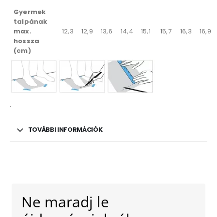
Gyermek
talpának
max.
12,3
12,9
13,6
14,4
15,1
15,7
16,3
16,9
hossza
(cm)
.
TOVÁBBI INFORMÁCIÓK
Ne maradj le