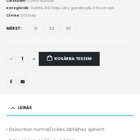
Cikkszám:
C096-42654A
Kategóriák:
Gyártó
,
D.D.Step
,
Lány gyerekcipő
,
Vászoncipő
Címke:
D.D.Step
MÉRET
21
22
30
KOSÁRBA TESZEM
LEÍRÁS
• Elsősorban normál/széles lábfejhez ajánlott