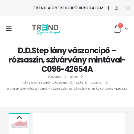
TREND A GYEREKCIPŐ BIRODALOM!
0
D.D.Step lány vászoncipő –
rózsaszín, szivárvány mintával-
C096-42654A
FŐOLDAL
SHOP
LÁNY GYEREKCIPŐ
,
VÁSZONCIPŐ
,
GYÁRTÓ
,
D.D.STEP
D.D.STEP LÁNY VÁSZONCIPŐ – RÓZSASZÍN, SZIVÁRVÁNY MINTÁVAL-C096-42654A