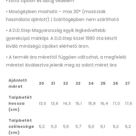
• Extra cipőorr és lábujj védelem
• Mosógépben mosható – max 30° (mosózsák
használata ajánlott) | Szárítógépben nem szárítható
• A D.D.Step Magyarország egyik legkedveltebb
gyerekcipő márkája. A D.D.Step közel 1980 óta készít
kiváló minőségű cipőket elérhető áron.
• A termék ára mérettől függően változhat, a megfelelő
méretet kiválasztva jelenik meg az adott méret ára
Ajánlott
20
21
22
23
24
25
26
27
méret
Talpbetét
hossza
13,0
13,6
14,3
15,1
15,8
16,4
17,0
17,6
(cm)
Talpbetét
szélessége
5,2
5,3
5,5
5,7
6,0
6,1
6,2
6,2
(cm)