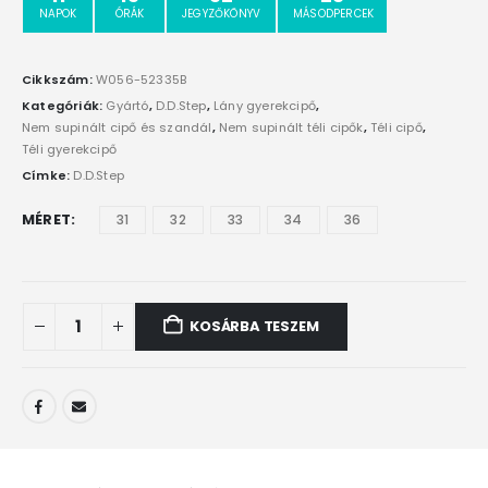
NAPOK
ÓRÁK
JEGYZŐKÖNYV
MÁSODPERCEK
Cikkszám:
W056-52335B
Kategóriák:
Gyártó
,
D.D.Step
,
Lány gyerekcipő
,
Nem supinált cipő és szandál
,
Nem supinált téli cipők
,
Téli cipő
,
Téli gyerekcipő
Címke:
D.D.Step
MÉRET
31
32
33
34
36
KOSÁRBA TESZEM