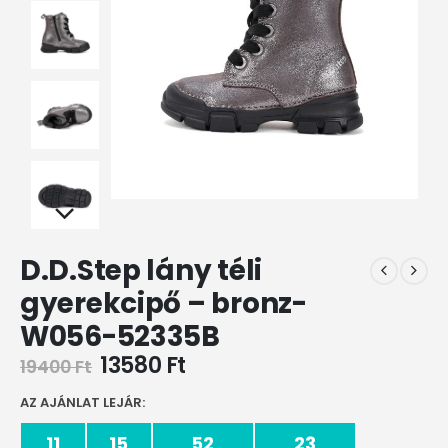
D.D.Step lány téli
gyerekcipő – bronz-
W056-52335B
13580
Ft
19400
Ft
AZ AJÁNLAT LEJÁR:
11
15
52
23