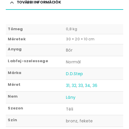
TOVÁBBI INFORMÁCIÓK
Tömeg
0,8 kg
Méretek
30 × 20 × 10 cm
Anyag
Bőr
Labfej-szelessege
Normál
Márka
D.D.Step
Méret
31
,
32
,
33
,
34
,
36
Nem
Lány
Szezon
Téli
Szín
bronz, fekete