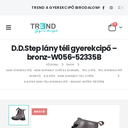
TREND A GYEREKCIPŐ BIRODALOM!
0
D.D.Step lány téli gyerekcipő –
bronz-W056-52335B
FŐOLDAL
SHOP
LÁNY GYEREKCIPŐ
,
NEM SUPINÁLT CIPŐ ÉS SZANDÁL
,
TÉLI CIPŐ
,
TÉLI GYEREKCIPŐ
,
GYÁRTÓ
,
D.D.STEP
,
NEM SUPINÁLT TÉLI CIPŐK
D.D.STEP LÁNY TÉLI GYEREKCIPŐ – BRONZ-W056-52335B
AKCIÓ