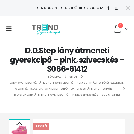
TREND A GYEREKCIPŐ BIRODALOM!
0
D.D.Step lány átmeneti
gyerekcipő – pink, szivecskés –
S066-61412
FŐOLDAL
SHOP
LÁNY GYEREKCIPŐ
,
ÁTMENETI GYEREKCIPŐ
,
NEM SUPINÁLT CIPŐ ÉS SZANDÁL
,
GYÁRTÓ
,
D.D.STEP
,
ÁTMENETI CIPŐ
,
BAREFOOT ÁTMENETI CIPŐK
D.D.STEP LÁNY ÁTMENETI GYEREKCIPŐ – PINK, SZIVECSKÉS – S066-61412
AKCIÓ