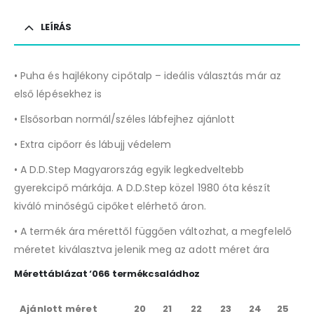
LEÍRÁS
• Puha és hajlékony cipőtalp – ideális választás már az
első lépésekhez is
• Elsősorban normál/széles lábfejhez ajánlott
• Extra cipőorr és lábujj védelem
• A D.D.Step Magyarország egyik legkedveltebb
gyerekcipő márkája. A D.D.Step közel 1980 óta készít
kiváló minőségű cipőket elérhető áron.
• A termék ára mérettől függően változhat, a megfelelő
méretet kiválasztva jelenik meg az adott méret ára
Mérettáblázat ‘066 termékcsaládhoz
Ajánlott méret
20
21
22
23
24
25