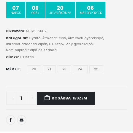
07
06
20
06
NAPOK
ÓRÁK
JEGYZŐKÖNYV
MÁSODPERCEK
Cikkszám:
S066-61412
Kategóriák:
Gyártó
,
Átmeneti cipő
,
Átmeneti gyerekcipő
,
Barefoot átmeneti cipők
,
D.D.Step
,
Lány gyerekcipő
,
Nem supinált cipő és szandál
Címke:
D.D.Step
MÉRET
20
21
23
24
25
KOSÁRBA TESZEM