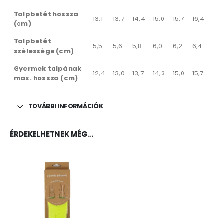
Talpbetét hossza
13,1
13,7
14,4
15,0
15,7
16,4
(cm)
Talpbetét
5,5
5,6
5,8
6,0
6,2
6,4
szélessége (cm)
Gyermek talpának
12,4
13,0
13,7
14,3
15,0
15,7
max. hossza (cm)
TOVÁBBI INFORMÁCIÓK
ÉRDEKELHETNEK MÉG…