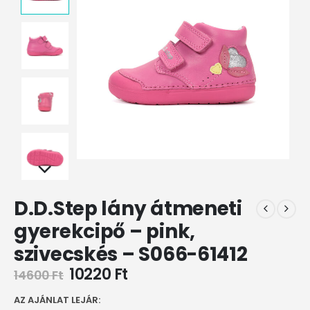
D.D.Step lány átmeneti
gyerekcipő – pink,
szivecskés – S066-61412
10220
Ft
14600
Ft
AZ AJÁNLAT LEJÁR: