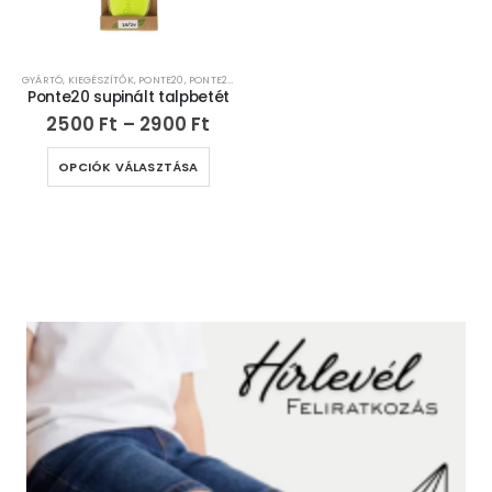
GYÁRTÓ
,
KIEGÉSZÍTŐK
,
PONTE20
,
PONTE20
,
SUPINÁLT TALPBETÉT
Ponte20 supinált talpbetét
2500
Ft
–
2900
Ft
OPCIÓK VÁLASZTÁSA