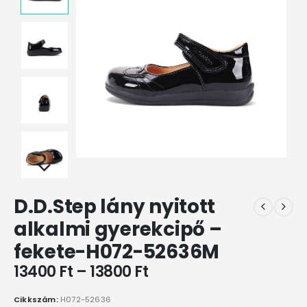
D.D.Step lány nyitott
alkalmi gyerekcipő –
fekete-H072-52636M
13400
Ft
–
13800
Ft
Cikkszám:
H072-52636