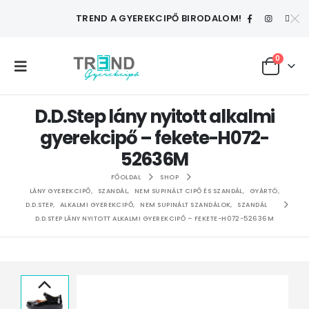
TREND A GYEREKCIPŐ BIRODALOM!
0
D.D.Step lány nyitott alkalmi
gyerekcipő – fekete-H072-
52636M
FŐOLDAL
SHOP
LÁNY GYEREKCIPŐ
,
SZANDÁL
,
NEM SUPINÁLT CIPŐ ÉS SZANDÁL
,
GYÁRTÓ
,
D.D.STEP
,
ALKALMI GYEREKCIPŐ
,
NEM SUPINÁLT SZANDÁLOK
,
SZANDÁL
D.D.STEP LÁNY NYITOTT ALKALMI GYEREKCIPŐ – FEKETE-H072-52636M