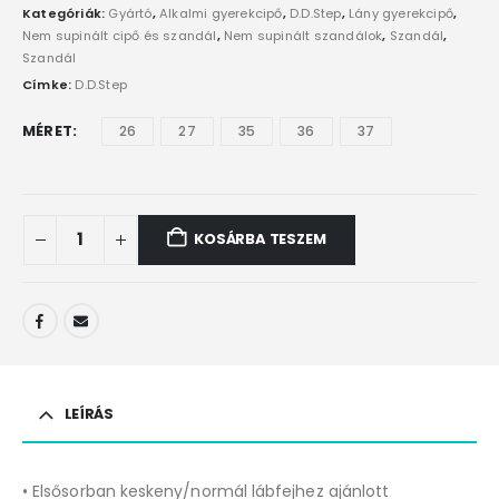
Kategóriák:
Gyártó
,
Alkalmi gyerekcipő
,
D.D.Step
,
Lány gyerekcipő
,
Nem supinált cipő és szandál
,
Nem supinált szandálok
,
Szandál
,
Szandál
Címke:
D.D.Step
MÉRET
26
27
35
36
37
KOSÁRBA TESZEM
LEÍRÁS
• Elsősorban keskeny/normál lábfejhez ajánlott