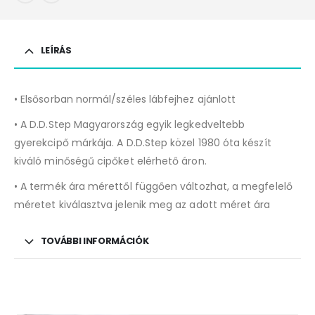
LEÍRÁS
• Elsősorban normál/széles lábfejhez ajánlott
• A D.D.Step Magyarország egyik legkedveltebb
gyerekcipő márkája. A D.D.Step közel 1980 óta készít
kiváló minőségű cipőket elérhető áron.
• A termék ára mérettől függően változhat, a megfelelő
méretet kiválasztva jelenik meg az adott méret ára
TOVÁBBI INFORMÁCIÓK