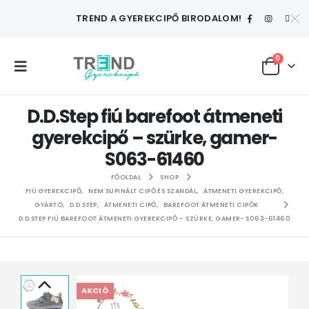
TREND A GYEREKCIPŐ BIRODALOM!
0
D.D.Step fiú barefoot átmeneti
gyerekcipő – szürke, gamer-
S063-61460
FŐOLDAL
SHOP
FIÚ GYEREKCIPŐ
,
NEM SUPINÁLT CIPŐ ÉS SZANDÁL
,
ÁTMENETI GYEREKCIPŐ
,
GYÁRTÓ
,
D.D.STEP
,
ÁTMENETI CIPŐ
,
BAREFOOT ÁTMENETI CIPŐK
D.D.STEP FIÚ BAREFOOT ÁTMENETI GYEREKCIPŐ – SZÜRKE, GAMER- S063-61460
AKCIÓ