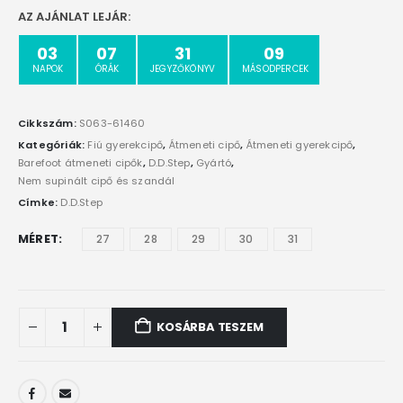
AZ AJÁNLAT LEJÁR:
03
07
31
09
NAPOK
ÓRÁK
JEGYZŐKÖNYV
MÁSODPERCEK
Cikkszám:
S063-61460
Kategóriák:
Fiú gyerekcipő
,
Átmeneti cipő
,
Átmeneti gyerekcipő
,
Barefoot átmeneti cipők
,
D.D.Step
,
Gyártó
,
Nem supinált cipő és szandál
Címke:
D.D.Step
MÉRET
27
28
29
30
31
KOSÁRBA TESZEM