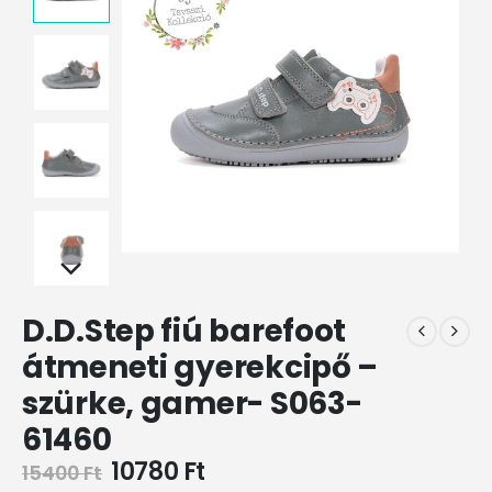
D.D.Step fiú barefoot
átmeneti gyerekcipő –
szürke, gamer- S063-
61460
10780
Ft
15400
Ft