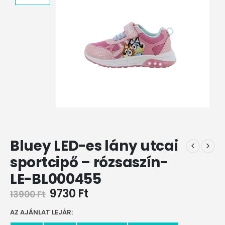
Bluey LED-es lány utcai
sportcipő – rózsaszín-
LE-BL000455
9730
Ft
13900
Ft
AZ AJÁNLAT LEJÁR: