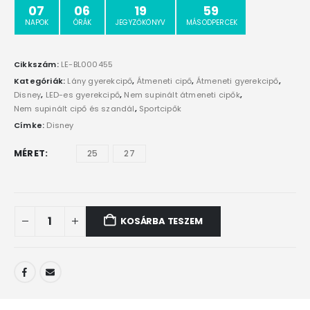
07
06
19
59
NAPOK
ÓRÁK
JEGYZŐKÖNYV
MÁSODPERCEK
Cikkszám:
LE-BL000455
Kategóriák:
Lány gyerekcipő
,
Átmeneti cipő
,
Átmeneti gyerekcipő
,
Disney
,
LED-es gyerekcipő
,
Nem supinált átmeneti cipők
,
Nem supinált cipő és szandál
,
Sportcipők
Címke:
Disney
MÉRET
25
27
KOSÁRBA TESZEM