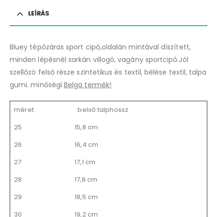
LEÍRÁS
Bluey tépőzáras sport cipő,oldalán mintával díszített,
minden lépésnél sarkán villogó, vagány sportcipő.Jól
szellőzö felső része szintetikus és textil, bélése textil, talpa
gumi. minőségi
Belga termék!
méret
belső talphossz
25
15,8 cm
26
16,4 cm
27
17,1 cm
28
17,8 cm
29
18,5 cm
30
19,2 cm