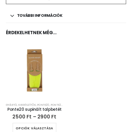
TOVÁBBI INFORMÁCIÓK
ÉRDEKELHETNEK MÉG…
GYÁRTÓ
,
KIEGÉSZÍTŐK
,
PONTE20
,
PONTE20
,
SUPINÁLT TALPBETÉT
Ponte20 supinált talpbetét
2500
Ft
–
2900
Ft
OPCIÓK VÁLASZTÁSA