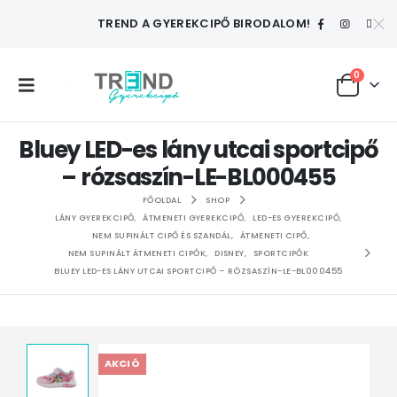
TREND A GYEREKCIPŐ BIRODALOM!
0
Bluey LED-es lány utcai sportcipő
– rózsaszín-LE-BL000455
FŐOLDAL
SHOP
LÁNY GYEREKCIPŐ
,
ÁTMENETI GYEREKCIPŐ
,
LED-ES GYEREKCIPŐ
,
NEM SUPINÁLT CIPŐ ÉS SZANDÁL
,
ÁTMENETI CIPŐ
,
NEM SUPINÁLT ÁTMENETI CIPŐK
,
DISNEY
,
SPORTCIPŐK
BLUEY LED-ES LÁNY UTCAI SPORTCIPŐ – RÓZSASZÍN-LE-BL000455
AKCIÓ